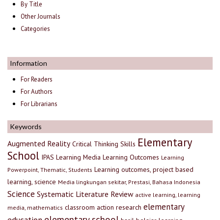
By Title
Other Journals
Categories
Information
For Readers
For Authors
For Librarians
Keywords
Elementary
Augmented Reality
Critical Thinking Skills
School
IPAS
Learning Media
Learning Outcomes
Learning
Learning outcomes, project based
Powerpoint, Thematic, Students
learning, science
Media lingkungan sekitar, Prestasi, Bahasa Indonesia
Science
Systematic Literature Review
active learning, learning
elementary
classroom action research
media, mathematics
elementary school