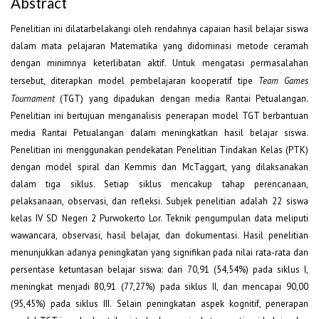
Abstract
Penelitian ini dilatarbelakangi oleh rendahnya capaian hasil belajar siswa
dalam mata pelajaran Matematika yang didominasi metode ceramah
dengan minimnya keterlibatan aktif. Untuk mengatasi permasalahan
tersebut, diterapkan model pembelajaran kooperatif tipe
Team Games
Tournament
(TGT) yang dipadukan dengan media Rantai Petualangan.
Penelitian ini bertujuan menganalisis penerapan model TGT berbantuan
media Rantai Petualangan dalam meningkatkan hasil belajar siswa.
Penelitian ini menggunakan pendekatan Penelitian Tindakan Kelas (PTK)
dengan model spiral dari Kemmis dan McTaggart, yang dilaksanakan
dalam tiga siklus. Setiap siklus mencakup tahap perencanaan,
pelaksanaan, observasi, dan refleksi. Subjek penelitian adalah 22 siswa
kelas IV SD Negeri 2 Purwokerto Lor. Teknik pengumpulan data meliputi
wawancara, observasi, hasil belajar, dan dokumentasi. Hasil penelitian
menunjukkan adanya peningkatan yang signifikan pada nilai rata-rata dan
persentase ketuntasan belajar siswa: dari 70,91 (54,54%) pada siklus I,
meningkat menjadi 80,91 (77,27%) pada siklus II, dan mencapai 90,00
(95,45%) pada siklus III. Selain peningkatan aspek kognitif, penerapan