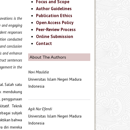
Focus and Scope
Author Guidelines
Publication Ethics
ovations is the
Open Access Policy
te and engaging
Peer-Review Process
udent responses
Online Submission
tation conducted
Contact
 and conclusion
lis and enhance
About The Authors
truct sentences
gagement in the
Novi Maulidia
Universitas Islam Negeri Madura
l. Salah satu
Indonesia
uk mendukung
il penggunaan
tatif. Teknik
Agik Nur Efendi
ebagai subjek
Universitas Islam Negeri Madura
buktikan bahwa
Indonesia
a diri mereka