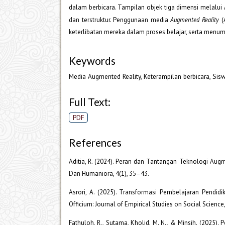
dalam berbicara. Tampilan objek tiga dimensi melal
dan terstruktur. Penggunaan media
Augmented Reality
(
keterlibatan mereka dalam proses belajar, serta menumb
Keywords
Media Augmented Reality, Keterampilan berbicara, Sis
Full Text:
PDF
References
Aditia, R. (2024). Peran dan Tantangan Teknologi Au
Dan Humaniora, 4(1), 35–43.
Asrori, A. (2025). Transformasi Pembelajaran Pendidi
Officium: Journal of Empirical Studies on Social Science
Fathuloh, R., Sutama, Kholid, M. N., & Minsih. (202