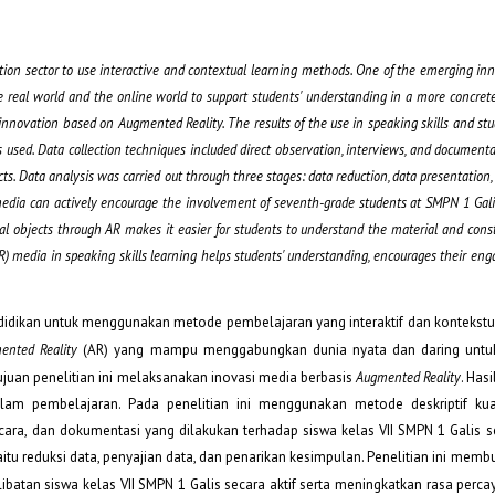
ion sector to use interactive and contextual learning methods. One of the emerging inn
 real world and the online world to support students' understanding in a more concre
innovation based on Augmented Reality. The results of the use in speaking skills and st
was used. Data collection techniques included direct observation, interviews, and documen
s. Data analysis was carried out through three stages: data reduction, data presentation,
media can actively encourage the involvement of seventh-grade students at SMPN 1 Ga
nal objects through AR makes it easier for students to understand the material and cons
R) media in speaking skills learning helps students' understanding, encourages their en
idikan untuk menggunakan metode pembelajaran yang interaktif dan kontekstua
ented Reality
(AR) yang mampu menggabungkan dunia nyata dan daring unt
juan penelitian ini melaksanakan inovasi media berbasis
Augmented Reality
. Has
am pembelajaran. Pada penelitian ini menggunakan metode deskriptif kuali
ra, dan dokumentasi yang dilakukan terhadap siswa kelas VII SMPN 1 Galis s
 yaitu reduksi data, penyajian data, dan penarikan kesimpulan. Penelitian ini mem
tan siswa kelas VII SMPN 1 Galis secara aktif serta meningkatkan rasa percay