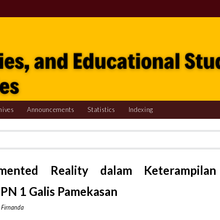
hives
Announcements
Statistics
Indexing
ented Reality dalam Keterampilan
MPN 1 Galis Pamekasan
i Firnanda