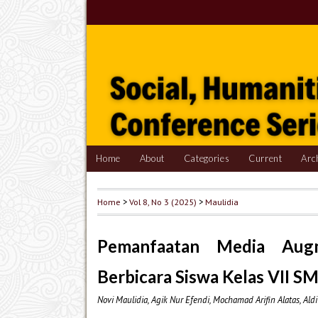
Home
About
Categories
Current
Arc
Home
>
Vol 8, No 3 (2025)
>
Maulidia
Pemanfaatan Media Augm
Berbicara Siswa Kelas VII S
Novi Maulidia, Agik Nur Efendi, Mochamad Arifin Alatas, Ald