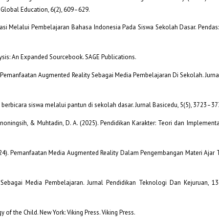
 Global Education, 6(2), 609–629.
si Melalui Pembelajaran Bahasa Indonesia Pada Siswa Sekolah Dasar. Pendas: 
alysis: An Expanded Sourcebook. SAGE Publications.
025). Pemanfaatan Augmented Reality Sebagai Media Pembelajaran Di Sekolah. Jurnal
an berbicara siswa melalui pantun di sekolah dasar. Jurnal Basicedu, 5(5), 3723–37
, Retnoningsih, & Muhtadin, D. A. (2025). Pendidikan Karakter: Teori dan Implement
 P. (2024). Pemanfaatan Media Augmented Reality Dalam Pengembangan Materi Ajar 
 Sebagai Media Pembelajaran. Jurnal Pendidikan Teknologi Dan Kejuruan, 13
 of the Child. New York: Viking Press. Viking Press.