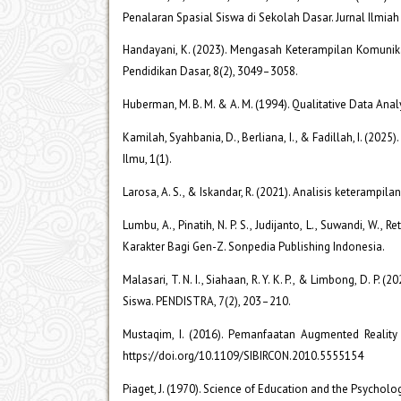
Penalaran Spasial Siswa di Sekolah Dasar. Jurnal Ilmiah
Handayani, K. (2023). Mengasah Keterampilan Komunika
Pendidikan Dasar, 8(2), 3049–3058.
Huberman, M. B. M. & A. M. (1994). Qualitative Data An
Kamilah, Syahbania, D., Berliana, I., & Fadillah, I. (2
Ilmu, 1(1).
Larosa, A. S., & Iskandar, R. (2021). Analisis keterampil
Lumbu, A., Pinatih, N. P. S., Judijanto, L., Suwandi, W.
Karakter Bagi Gen-Z. Sonpedia Publishing Indonesia.
Malasari, T. N. I., Siahaan, R. Y. K. P., & Limbong, D.
Siswa. PENDISTRA, 7(2), 203–210.
Mustaqim, I. (2016). Pemanfaatan Augmented Reality
https://doi.org/10.1109/SIBIRCON.2010.5555154
Piaget, J. (1970). Science of Education and the Psychology