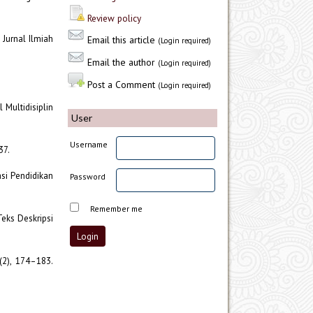
Review policy
Jurnal Ilmiah
Email this article
(Login required)
Email the author
(Login required)
Post a Comment
(Login required)
 Multidisiplin
User
Username
37.
asi Pendidikan
Password
Remember me
Teks Deskripsi
(2), 174–183.