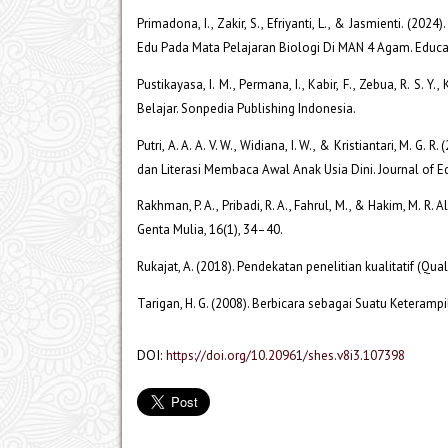
Primadona, I., Zakir, S., Efriyanti, L., & Jasmienti. 
Edu Pada Mata Pelajaran Biologi Di MAN 4 Agam. Educat
Pustikayasa, I. M., Permana, I., Kabir, F., Zebua, R. S. 
Belajar. Sonpedia Publishing Indonesia.
Putri, A. A. A. V. W., Widiana, I. W., & Kristiantari, 
dan Literasi Membaca Awal Anak Usia Dini. Journal of E
Rakhman, P. A., Pribadi, R. A., Fahrul, M., & Hakim, M.
Genta Mulia, 16(1), 34–40.
Rukajat, A. (2018). Pendekatan penelitian kualitatif (Qua
Tarigan, H. G. (2008). Berbicara sebagai Suatu Keteram
DOI:
https://doi.org/10.20961/shes.v8i3.107398