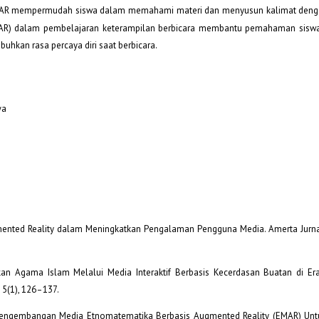
ui AR mempermudah siswa dalam memahami materi dan menyusun kalimat denga
AR) dalam pembelajaran keterampilan berbicara membantu pemahaman sisw
uhkan rasa percaya diri saat berbicara.
wa
gmented Reality dalam Meningkatkan Pengalaman Pengguna Media. Amerta Jurna
kan Agama Islam Melalui Media Interaktif Berbasis Kecerdasan Buatan di Era D
, 5(1), 126–137.
5). Pengembangan Media Etnomatematika Berbasis Augmented Reality (EMAR) Un