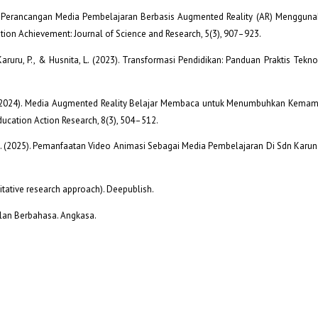
(2024). Perancangan Media Pembelajaran Berbasis Augmented Reality (AR) Menggu
ion Achievement: Journal of Science and Research, 5(3), 907–923.
Y., Karuru, P., & Husnita, L. (2023). Transformasi Pendidikan: Panduan Praktis Tekn
M. G. R. (2024). Media Augmented Reality Belajar Membaca untuk Menumbuhkan Kema
ducation Action Research, 8(3), 504–512.
 R. Al. (2025). Pemanfaatan Video Animasi Sebagai Media Pembelajaran Di Sdn Karun
litative research approach). Deepublish.
pilan Berbahasa. Angkasa.