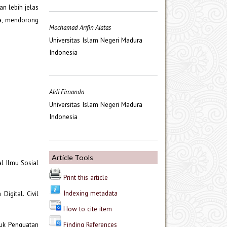
n lebih jelas
a, mendorong
Mochamad Arifin Alatas
Universitas Islam Negeri Madura
Indonesia
Aldi Firnanda
Universitas Islam Negeri Madura
Indonesia
Article Tools
l Ilmu Sosial
Print this article
Indexing metadata
igital. Civil
How to cite item
Finding References
tuk Penguatan