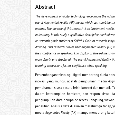
Abstract
The development of digital technology encourages the educat
use of Augmented Reality (AR) media, which can combine the
manner. The purpose of this research is to implement media 
in learning. In this study, a qualitative descriptive method 
on seventh-grade students at SMPN 1 Galis as research subject
drawing. This research proves that Augmented Reality (AR) 
their confidence in speaking. The display of three-dimensio
more clearly and structured. The use of Augmented Reality (A
learning process, and fosters confidence when speaking.
Perkembangan teknologi digital mendorong dunia pend
inovasi yang muncul adalah penggunaan media
Augm
pemahaman siswa secara lebih konkret dan menarik. Tu
dalam keterampilan berbicara, dan respon siswa dal
pengumpulan data berupa observasi langsung, wawanca
penelitian. Analisis data dilakukan melalui tiga tahap,
media
Augmented Reality
(AR) mampu mendorong keterliba