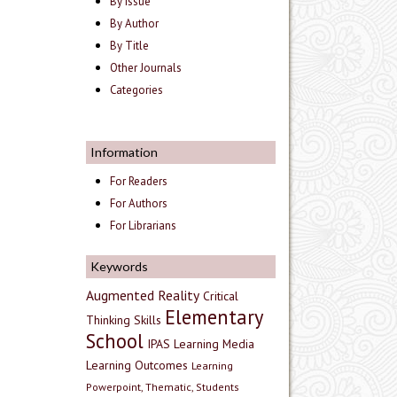
By Issue
By Author
By Title
Other Journals
Categories
Information
For Readers
For Authors
For Librarians
Keywords
Augmented Reality
Critical
Elementary
Thinking Skills
School
IPAS
Learning Media
Learning Outcomes
Learning
Powerpoint, Thematic, Students