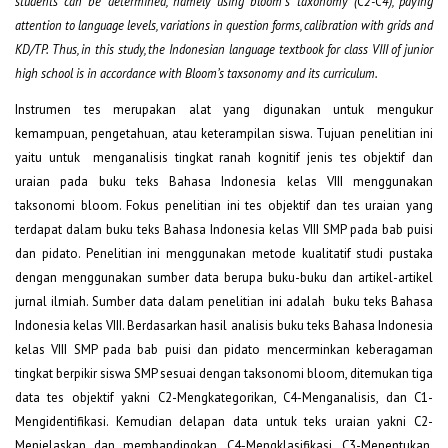
students can be determined, namely using bloom's taxonomy (C2-C4), paying
attention to language levels, variations in question forms, calibration with grids and
KD/TP. Thus, in this study, the Indonesian language textbook for class VIII of junior
high school is in accordance with Bloom’s taxsonomy and its curriculum.
Instrumen tes merupakan alat yang digunakan untuk mengukur
kemampuan, pengetahuan, atau keterampilan siswa. Tujuan penelitian ini
yaitu untuk menganalisis tingkat ranah kognitif jenis tes objektif dan
uraian pada buku teks Bahasa Indonesia kelas VIII menggunakan
taksonomi bloom. Fokus penelitian ini tes objektif dan tes uraian yang
terdapat dalam buku teks Bahasa Indonesia kelas VIII SMP pada bab puisi
dan pidato. Penelitian ini menggunakan metode kualitatif studi pustaka
dengan menggunakan sumber data berupa buku-buku dan artikel-artikel
jurnal ilmiah. Sumber data dalam penelitian ini adalah buku teks Bahasa
Indonesia kelas VIII. Berdasarkan hasil analisis buku teks Bahasa Indonesia
kelas VIII SMP pada bab puisi dan pidato mencerminkan keberagaman
tingkat berpikir siswa SMP sesuai dengan taksonomi bloom, ditemukan tiga
data tes objektif yakni C2-Mengkategorikan, C4-Menganalisis, dan C1-
Mengidentifikasi. Kemudian delapan data untuk teks uraian yakni C2-
Menjelaskan dan membandingkan, C4-Mengklasifikasi, C3-Menentukan,