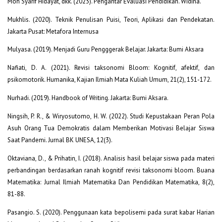
Moh Syarif Hidayat, dkk. (2023). Pengantar Evaluasi Pendidikan. Widina.
Mukhlis. (2020). Teknik Penulisan Puisi, Teori, Aplikasi dan Pendekatan.
Jakarta Pusat: Metafora Internusa
Mulyasa. (2019). Menjadi Guru Pengggerak Belajar. Jakarta: Bumi Aksara
Nafiati, D. A. (2021). Revisi taksonomi Bloom: Kognitif, afektif, dan
psikomotorik. Humanika, Kajian Ilmiah Mata Kuliah Umum, 21(2), 151-172.
Nurhadi. (2019). Handbook of Writing. Jakarta: Bumi Aksara.
Ningsih, P. R., & Wiryosutomo, H. W. (2022). Studi Kepustakaan Peran Pola
Asuh Orang Tua Demokratis dalam Memberikan Motivasi Belajar Siswa
Saat Pandemi. Jurnal BK UNESA, 12(3).
Oktaviana, D., & Prihatin, I. (2018). Analisis hasil belajar siswa pada materi
perbandingan berdasarkan ranah kognitif revisi taksonomi bloom. Buana
Matematika: Jurnal Ilmiah Matematika Dan Pendidikan Matematika, 8(2),
81-88.
Pasangio. S. (2020). Penggunaan kata bepolisemi pada surat kabar Harian