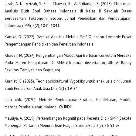
Izzah, A. N., Azizah, S. S. L., Ekawati, R., & Rufiana, I. S. (2025). Eksplorasi
Analisis Butir Soal Bahasa Indonesia di Kelas II Sekolah Dasar
Berdasarkan Taksonomi Bloom. Jurnal Pendidikan dan Pembelajaran
Indonesia (JPPI), 5(2), 1031-1043.
Kartika, D. (2022). Berpikir Analisis Melalui Self Question. Lombok: Pusat
Pengembangan Pendidikan dan Penelitian Indonesia.
Khadafi, M. (2024). Pengembangan Modul Ajar Berbasis Kurikulum Merdeka
Pada Materi Pengukuran Di SMA (Doctoral dissertation, UIN Ar-Raniry
Fakultas Tarbiyah dan Keguruan).
Kurniati, E. (2025). Teori sosiokultural Vygotsky untuk anak usia dini. Jurnal
Studi Pendidikan Anak Usia Dini, 1(1), 19-24.
Lufri, dkk. (2020). Metode Pembelajara: Strategi, Pendekatan, Model,
Metode Pembelajaran. Malang : CV IRDH.
Mauliya, A. (2019). Perkembangan Kognitif pada Peserta Didik SMP (Sekola
Menengah Pertama) Menurut Jean Piaget. ScienceEdu, 2(2), 86-91.vv