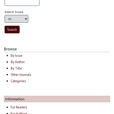
Search Scope
Browse
By Issue
By Author
By Title
Other Journals
Categories
Information
For Readers
For Authors