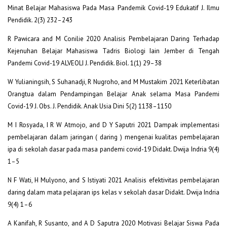
Minat Belajar Mahasiswa Pada Masa Pandemik Covid-19 Edukatif J. Ilmu
Pendidik. 2(3) 232–243
R Pawicara and M Conilie 2020 Analisis Pembelajaran Daring Terhadap
Kejenuhan Belajar Mahasiswa Tadris Biologi Iain Jember di Tengah
Pandemi Covid-19 ALVEOLI J. Pendidik. Biol. 1(1) 29–38
W Yulianingsih, S Suhanadji, R Nugroho, and M Mustakim 2021 Keterlibatan
Orangtua dalam Pendampingan Belajar Anak selama Masa Pandemi
Covid-19 J. Obs. J. Pendidik. Anak Usia Dini 5(2) 1138–1150
M I Rosyada, I R W Atmojo, and D Y Saputri 2021 Dampak implementasi
pembelajaran dalam jaringan ( daring ) mengenai kualitas pembelajaran
ipa di sekolah dasar pada masa pandemi covid-19 Didakt. Dwija Indria 9(4)
1–5
N F Wati, H Mulyono, and S Istiyati 2021 Analisis efektivitas pembelajaran
daring dalam mata pelajaran ips kelas v sekolah dasar Didakt. Dwija Indria
9(4) 1–6
A Kanifah, R Susanto, and A D Saputra 2020 Motivasi Belajar Siswa Pada