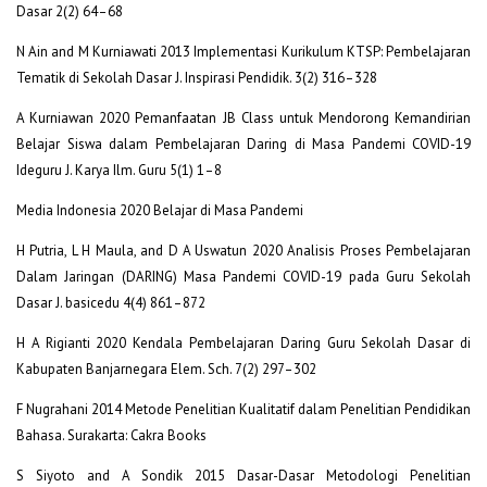
Dasar 2(2) 64–68
N Ain and M Kurniawati 2013 Implementasi Kurikulum KTSP: Pembelajaran
Tematik di Sekolah Dasar J. Inspirasi Pendidik. 3(2) 316–328
A Kurniawan 2020 Pemanfaatan JB Class untuk Mendorong Kemandirian
Belajar Siswa dalam Pembelajaran Daring di Masa Pandemi COVID-19
Ideguru J. Karya Ilm. Guru 5(1) 1–8
Media Indonesia 2020 Belajar di Masa Pandemi
H Putria, L H Maula, and D A Uswatun 2020 Analisis Proses Pembelajaran
Dalam Jaringan (DARING) Masa Pandemi COVID-19 pada Guru Sekolah
Dasar J. basicedu 4(4) 861–872
H A Rigianti 2020 Kendala Pembelajaran Daring Guru Sekolah Dasar di
Kabupaten Banjarnegara Elem. Sch. 7(2) 297–302
F Nugrahani 2014 Metode Penelitian Kualitatif dalam Penelitian Pendidikan
Bahasa. Surakarta: Cakra Books
S Siyoto and A Sondik 2015 Dasar-Dasar Metodologi Penelitian