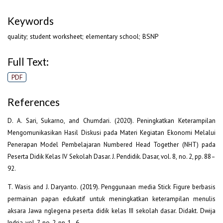
Keywords
quality; student worksheet; elementary school; BSNP
Full Text:
PDF
References
D. A. Sari, Sukarno, and Chumdari. (2020). Peningkatkan Keterampilan
Mengomunikasikan Hasil Diskusi pada Materi Kegiatan Ekonomi Melalui
Penerapan Model Pembelajaran Numbered Head Together (NHT) pada
Peserta Didik Kelas IV Sekolah Dasar. J. Pendidik. Dasar, vol. 8, no. 2, pp. 88–
92.
T. Wasis and J. Daryanto. (2019). Penggunaan media Stick Figure berbasis
permainan papan edukatif untuk meningkatkan keterampilan menulis
aksara Jawa nglegena peserta didik kelas III sekolah dasar. Didakt. Dwija
Indria, vol. 7, no. 2, pp. 1–6.