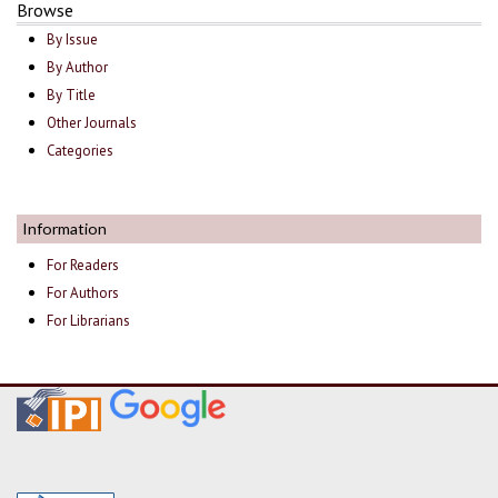
Browse
By Issue
By Author
By Title
Other Journals
Categories
Information
For Readers
For Authors
For Librarians