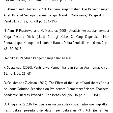
K. Ahmad and I. Lestari. (2010). Pengembangan Bahan Ajar Perkembangan
Anak Usia Sd Sebagai Sarana Belajar Mandiri Mahasiswa,” Perspekt. Ilmu
Pendidik., vol. 22, no. XIII, pp. 183–193.
N. Azmi, P. Prastowo, and M. Maslena. (2008). Analisis Kesesuaian Lembar
Kerja Peserta Didik (Lkpd) Biologi Kelas X Yang Digunakan Man
Rantauprapat Kabupaten Labuhan Batu. J. Pelita Pendidik., vol. 6, no. 2, pp.
65–70, 2018.
Depdiknas, Panduan Pengembangan Bahan Ajar.
F. Susilawati. (2020). Pentingnya Pengembangan Bahan Ajar Tematik. vol.
12, no. 1, pp. 62–68.
D. Celikler and Z. Aksan. (2012). The Effect of the Use of Worksheets About
Aqueous Solution Reactions on Pre-service Elementary Science Teachers’
Academic Success. Procedia - Soc. Behav. Sci., vol. 46, pp. 4611–4614.
D. Anggraini. (2018). Penggunaan media audio visual untuk meningkatkan
hasil belajar peserta didik dalam pembelajaran PKn. JRTI (Jurnal Ris.