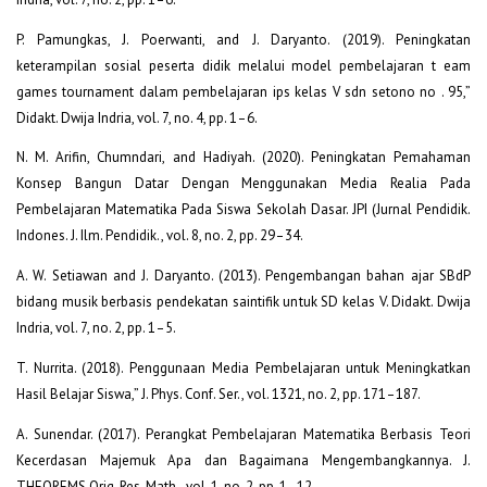
P. Pamungkas, J. Poerwanti, and J. Daryanto. (2019). Peningkatan
keterampilan sosial peserta didik melalui model pembelajaran t eam
games tournament dalam pembelajaran ips kelas V sdn setono no . 95,”
Didakt. Dwija Indria, vol. 7, no. 4, pp. 1–6.
N. M. Arifin, Chumndari, and Hadiyah. (2020). Peningkatan Pemahaman
Konsep Bangun Datar Dengan Menggunakan Media Realia Pada
Pembelajaran Matematika Pada Siswa Sekolah Dasar. JPI (Jurnal Pendidik.
Indones. J. Ilm. Pendidik., vol. 8, no. 2, pp. 29–34.
A. W. Setiawan and J. Daryanto. (2013). Pengembangan bahan ajar SBdP
bidang musik berbasis pendekatan saintifik untuk SD kelas V. Didakt. Dwija
Indria, vol. 7, no. 2, pp. 1–5.
T. Nurrita. (2018). Penggunaan Media Pembelajaran untuk Meningkatkan
Hasil Belajar Siswa,” J. Phys. Conf. Ser., vol. 1321, no. 2, pp. 171–187.
A. Sunendar. (2017). Perangkat Pembelajaran Matematika Berbasis Teori
Kecerdasan Majemuk Apa dan Bagaimana Mengembangkannya. J.
THEOREMS Orig. Res. Math., vol. 1, no. 2, pp. 1–12.