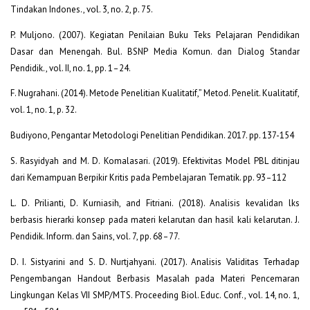
Tindakan Indones., vol. 3, no. 2, p. 75.
P. Muljono. (2007). Kegiatan Penilaian Buku Teks Pelajaran Pendidikan
Dasar dan Menengah. Bul. BSNP Media Komun. dan Dialog Standar
Pendidik., vol. II, no. 1, pp. 1–24.
F. Nugrahani. (2014). Metode Penelitian Kualitatif,” Metod. Penelit. Kualitatif,
vol. 1, no. 1, p. 32.
Budiyono, Pengantar Metodologi Penelitian Pendidikan. 2017. pp. 137-154
S. Rasyidyah and M. D. Komalasari. (2019). Efektivitas Model PBL ditinjau
dari Kemampuan Berpikir Kritis pada Pembelajaran Tematik. pp. 93–112
L. D. Prilianti, D. Kurniasih, and Fitriani. (2018). Analisis kevalidan lks
berbasis hierarki konsep pada materi kelarutan dan hasil kali kelarutan. J.
Pendidik. Inform. dan Sains, vol. 7, pp. 68–77.
D. I. Sistyarini and S. D. Nurtjahyani. (2017). Analisis Validitas Terhadap
Pengembangan Handout Berbasis Masalah pada Materi Pencemaran
Lingkungan Kelas VII SMP/MTS. Proceeding Biol. Educ. Conf., vol. 14, no. 1,