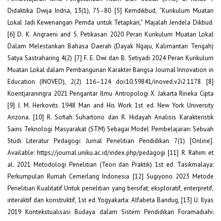
Didaktika Dwija Indria, 13(1), 75–80 [5] Kemdikbud, “Kurikulum Muatan
Lokal Jadi Kewenangan Pemda untuk Tetapkan,” Majalah Jendela Dikbud.
[6] D. K. Angraeni and S. Petikasari 2020 Peran Kurikulum Muatan Lokal
Dalam Melestarikan Bahasa Daerah (Dayak Ngaju, Kalimantan Tengah)
Satya Sastraharing 4(2) [7] F. E. Dwi dan B. Setiyadi 2024 Peran Kurikulum
Muatan Lokal dalam Pembangunan Karakter Bangsa Journal Innovation in
Education (INOVED), 2(2) 116–124 doi:10.59841/inoved.v2i2.1178. [8]
Koentjaraningra 2021 Pengantar Ilmu Antropologi X. Jakarta Rineka Cipta
[9] J. M. Herkovits 1948 Man and His Work 1st ed. New York University
Arizona. [10] R. Sofiah Suhartono dan R. Hidayah Analisis Karakteristik
Sains Teknologi Masyarakat (STM) Sebagai Model Pembelajaran: Sebuah
Studi Literatur Pedagogi: Jurnal Penelitian Pendidikan 7(1) [Online].
Available: https://journal.uniku.ac.id/index.php/pedagogi [11] R. Rahim et
al. 2021 Metodologi Penelitian (Teori dan Praktik) 1st ed. Tasikmalaya:
Perkumpulan Rumah Cemerlang Indonesia [12] Sugiyono 2023 Metode
Penelitian Kualitatif Untuk penelitian yang bersifat; eksploratif, enterpretif,
interaktif dan konstruktif, 1st ed. Yogyakarta: Alfabeta Bandug, [13] U. Ilyas
2019 Kontekstualisasi Budaya dalam Sistem Pendidikan Foramadiahi: