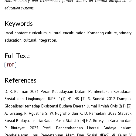
cultural literacy and recommends further studies on cultural integration in
education systems.
Keywords
local content curriculum, cultural enculturation, Komering culture, primary
education, cultural integration.
Full Text:
PDF
References
D. R. Rahman 2023 Peran Kebudayaan Dalam Pembentukan Kesadaran
Sosial dan Lingkungan JUPSI 1(1) 41–48 [2] S. Suneki 2012 Dampak
Globalisasi terhadap Eksistensi Budaya Daerah Jurnal Ilmiah Civis 2(1) [3]
A. Girsang, R. Agustina S. W. Nugroho dan K. D. Ramadani 2022 Statistik
Sosial Budaya. Jakarta: Badan Pusat Statistik [4] F. A. Roosyida Karsono dan
P. Rintayati 2025 Profil Pengembangan Literasi Budaya dalam
Pembelajaran Ilmu Pengetahuan Alam Dan Sosial (IPAS) di Kelas V