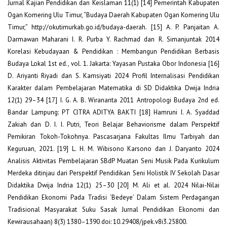
Jurnal Kajian Pendidikan dan Keislaman 11(1) [14] Pemerintah Kabupaten
Ogan Komering Ulu Timur, “Budaya Daerah Kabupaten Ogan Komering Ulu
Timur,” http://okutimurkab.go.id/budaya-daerah. [15] A. P. Panjaitan A.
Darmawan Maharani I. R. Purba Y. Rachmad dan R. Simanjuntak 2014
Korelasi Kebudayaan & Pendidikan : Membangun Pendidikan Berbasis
Budaya Lokal 1st ed., vol. 1. Jakarta: Yayasan Pustaka Obor Indonesia [16]
D. Ariyanti Riyadi dan S. Kamsiyati 2024 Profil Internalisasi Pendidikan
Karakter dalam Pembelajaran Matematika di SD Didaktika Dwija Indria
12(1) 29–34 [17] I. G. A. B. Wirananta 2011 Antropologi Budaya 2nd ed.
Bandar Lampung: PT CITRA ADITYA BAKTI [18] Hamruni I. A. Syaddad
Zakiah dan D. I. I. Putri, Teori Belajar Behaviorisme dalam Perspektif
Pemikiran Tokoh-Tokohnya. Pascasarjana Fakultas Ilmu Tarbiyah dan
Keguruan, 2021. [19] L. H. M. Wibisono Karsono dan J. Daryanto 2024
Analisis Aktivitas Pembelajaran SBdP Muatan Seni Musik Pada Kurikulum
Merdeka ditinjau dari Perspektif Pendidikan Seni Holistik IV Sekolah Dasar
Didaktika Dwija Indria 12(1) 25–30 [20] M. Ali et al. 2024 Nilai-Nilai
Pendidikan Ekonomi Pada Tradisi ‘Bedeye’ Dalam Sistem Perdagangan
Tradisional Masyarakat Suku Sasak Jurnal Pendidikan Ekonomi dan
Kewirausahaan) 8(3) 1380–1390 doi: 10.29408/jpek.v8i3.25800.