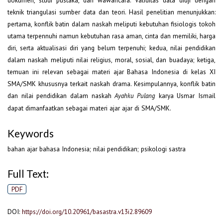
dokumen, studi pustaka, dan wawancara. Validitas data diuji dengan
teknik triangulasi sumber data dan teori. Hasil penelitian menunjukkan:
pertama, konflik batin dalam naskah meliputi kebutuhan fisiologis tokoh
utama terpennuhi namun kebutuhan rasa aman, cinta dan memiliki, harga
diri, serta aktualisasi diri yang belum terpenuhi; kedua, nilai pendidikan
dalam naskah meliputi nilai religius, moral, sosial, dan buadaya; ketiga,
temuan ini relevan sebagai materi ajar Bahasa Indonesia di kelas XI
SMA/SMK khususnya terkait naskah drama. Kesimpulannya, konflik batin
dan nilai pendidikan dalam naskah
karya Usmar Ismail
Ayahku Pulang
dapat dimanfaatkan sebagai materi ajar ajar di SMA/SMK.
Keywords
bahan ajar bahasa Indonesia; nilai pendidikan; psikologi sastra
Full Text:
PDF
DOI:
https://doi.org/10.20961/basastra.v13i2.89609