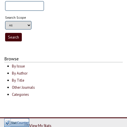
Search Scope
Browse
By Issue
By Author
By Title
Other Journals
Categories
View My Stats