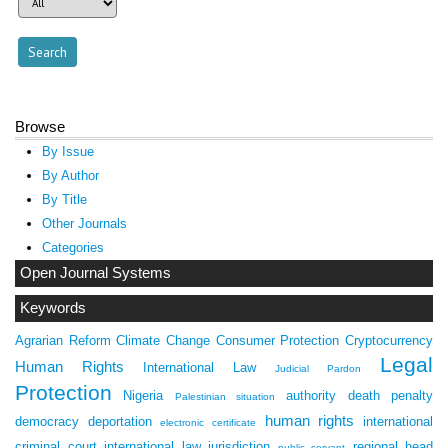
Browse
By Issue
By Author
By Title
Other Journals
Categories
Open Journal Systems
Keywords
Agrarian Reform
Climate Change
Consumer Protection
Cryptocurrency
Legal
Human Rights
International Law
Judicial Pardon
Protection
Nigeria
authority
death penalty
Palestinian situation
human rights
democracy
deportation
international
electronic certificate
criminal court
international law
jurisdiction
regional head
public servant