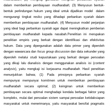
dalam memberikan pembiayaan
mudharabah;
(3) Menyusun bentuk-
bentuk perlindungan hukum yang ideal untuk dijadikan model dalam
mengurangi tingkat resiko yang dihadapi perbankan syariah dalam
memberikan pembiayaan
mudharabah
; (4) Menyusun model perjanjian
yang ideal bagi perbankan syariah agar dapat meningkatkan pemberian
pembiayaan
mudharabah
kepada nasabah.Penelitian ini merupakan
penelitian empiris yang berkait dengan identifikasi dan efektivitas
hukum. Data yang dipergunakan adalah data primer yang diperoleh
dengan wawancara dan
focus group discussion
dan data sekunder yang
diperoleh melalui studi kepustakaan yang berkait dengan persoalan
yang dikaji lalu dianalisis dengan menggunakan analisis isi (
conten
t
analysis
), yaitu mengkaji isi kerjasama
mudharabah
. Hasil penelitian
menunjukkan bahwa; (1) Pada prinsipnya perbankan syariah
mempunyai mempunyai komitmen untuk memberikan pembiayaan
mudharabah
secara optimal; (2) keinginan untuk memberikan
pembiayaan secara optimal menghadapi kendala berbagai faktor yang
kompleks, mulai dari persoalan sistem sampai persoalan ketidaksiapan
masyarakat untuk menerimanya; yaitu masyarakat bersifat pragmatis