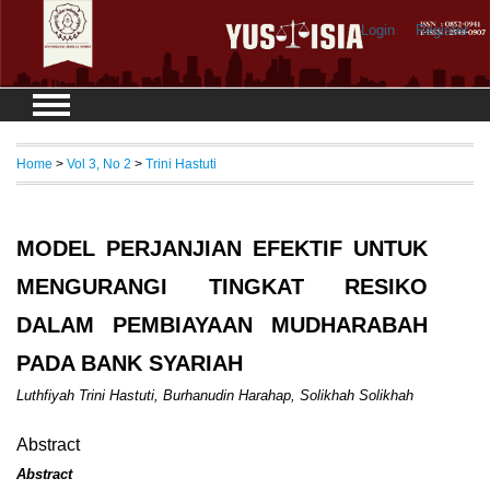
Login
Register
Home
>
Vol 3, No 2
>
Trini Hastuti
MODEL PERJANJIAN EFEKTIF UNTUK
MENGURANGI TINGKAT RESIKO
DALAM PEMBIAYAAN MUDHARABAH
PADA BANK SYARIAH
Luthfiyah Trini Hastuti, Burhanudin Harahap, Solikhah Solikhah
Abstract
Abstract