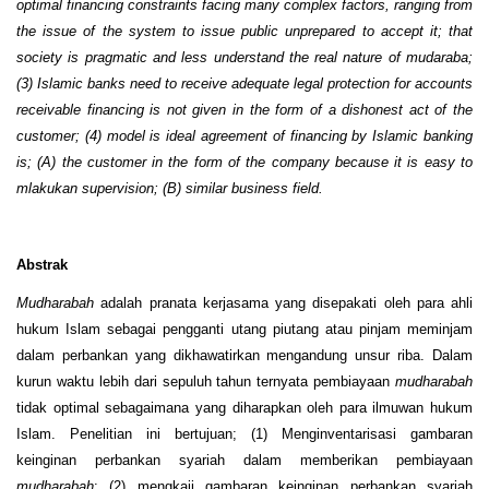
optimal financing constraints facing many complex factors, ranging from
the issue of the system to issue public unprepared to accept it; that
society is pragmatic and less understand the real nature of mudaraba;
(3) Islamic banks need to receive adequate legal protection for accounts
receivable financing is not given in the form of a dishonest act of the
customer; (4) model is ideal agreement of financing by Islamic banking
is; (A) the customer in the form of the company because it is easy to
mlakukan supervision; (B) similar business field.
Abstrak
Mudharabah
adalah pranata kerjasama yang disepakati oleh para ahli
hukum Islam sebagai pengganti utang piutang atau pinjam meminjam
dalam perbankan yang dikhawatirkan mengandung unsur riba. Dalam
kurun waktu lebih dari sepuluh tahun ternyata pembiayaan
mudharabah
tidak optimal sebagaimana yang diharapkan oleh para ilmuwan hukum
Islam. Penelitian ini bertujuan; (1) Menginventarisasi gambaran
keinginan perbankan syariah dalam memberikan pembiayaan
mudharabah
; (2) mengkaji gambaran keinginan perbankan syariah