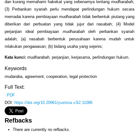
dan kurang memahami hakekat yang sebenarnya tentang
mudharaba
h;
(3) Perbankan syariah perlu mendapat perlindungan hukum secara
memadai karena pembiayaan
mudharabah
tidak berbentuk piutang yang
diberikan dari perbuatan yang tidak jujur dari nasabah; (4) Model
perjanjian ideal pembiayaan
mudharabah
oleh perbankan syariah
adalah; (a) nasabah berbentuk perusahaan karena mudah untuk
mlakukan pengawasan; (b) bidang usaha yang sejenis;
Kata kunci:
mudharabah
, perjanjian, kerjasama, perlindungan hukum.
Keywords
mudaraba, agreement, cooperation, legal protection
Full Text:
PDF
DOI:
https://doi.org/10.20961/yustisia.v3i2.11086
Refbacks
There are currently no refbacks.