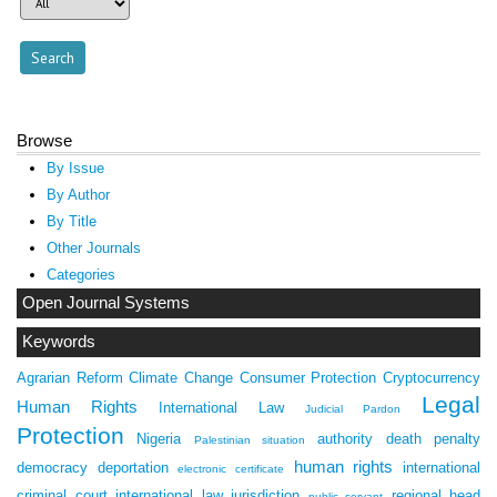
Browse
By Issue
By Author
By Title
Other Journals
Categories
Open Journal Systems
Keywords
Agrarian Reform
Climate Change
Consumer Protection
Cryptocurrency
Legal
Human Rights
International Law
Judicial Pardon
Protection
Nigeria
authority
death penalty
Palestinian situation
human rights
democracy
deportation
international
electronic certificate
criminal court
international law
jurisdiction
regional head
public servant