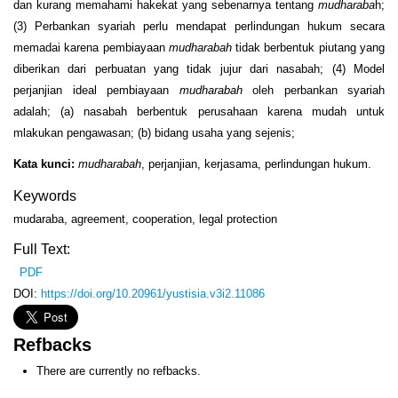
dan kurang memahami hakekat yang sebenarnya tentang
mudharaba
h;
(3) Perbankan syariah perlu mendapat perlindungan hukum secara
memadai karena pembiayaan
mudharabah
tidak berbentuk piutang yang
diberikan dari perbuatan yang tidak jujur dari nasabah; (4) Model
perjanjian ideal pembiayaan
mudharabah
oleh perbankan syariah
adalah; (a) nasabah berbentuk perusahaan karena mudah untuk
mlakukan pengawasan; (b) bidang usaha yang sejenis;
Kata kunci:
mudharabah
, perjanjian, kerjasama, perlindungan hukum.
Keywords
mudaraba, agreement, cooperation, legal protection
Full Text:
PDF
DOI:
https://doi.org/10.20961/yustisia.v3i2.11086
Refbacks
There are currently no refbacks.