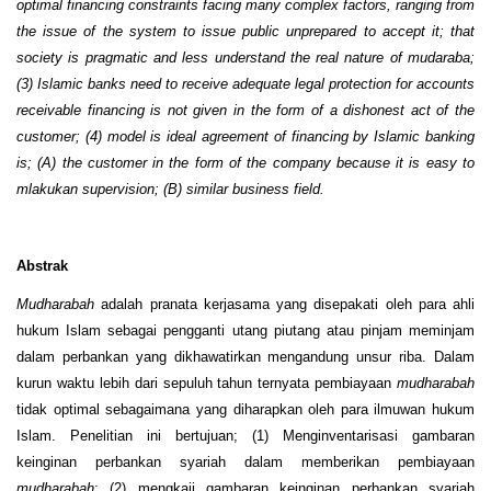
optimal financing constraints facing many complex factors, ranging from
the issue of the system to issue public unprepared to accept it; that
society is pragmatic and less understand the real nature of mudaraba;
(3) Islamic banks need to receive adequate legal protection for accounts
receivable financing is not given in the form of a dishonest act of the
customer; (4) model is ideal agreement of financing by Islamic banking
is; (A) the customer in the form of the company because it is easy to
mlakukan supervision; (B) similar business field.
Abstrak
Mudharabah
adalah pranata kerjasama yang disepakati oleh para ahli
hukum Islam sebagai pengganti utang piutang atau pinjam meminjam
dalam perbankan yang dikhawatirkan mengandung unsur riba. Dalam
kurun waktu lebih dari sepuluh tahun ternyata pembiayaan
mudharabah
tidak optimal sebagaimana yang diharapkan oleh para ilmuwan hukum
Islam. Penelitian ini bertujuan; (1) Menginventarisasi gambaran
keinginan perbankan syariah dalam memberikan pembiayaan
mudharabah
; (2) mengkaji gambaran keinginan perbankan syariah