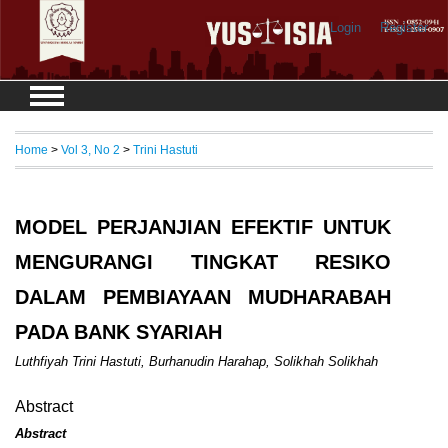
Login
Register
Home
>
Vol 3, No 2
>
Trini Hastuti
MODEL PERJANJIAN EFEKTIF UNTUK
MENGURANGI TINGKAT RESIKO
DALAM PEMBIAYAAN MUDHARABAH
PADA BANK SYARIAH
Luthfiyah Trini Hastuti, Burhanudin Harahap, Solikhah Solikhah
Abstract
Abstract