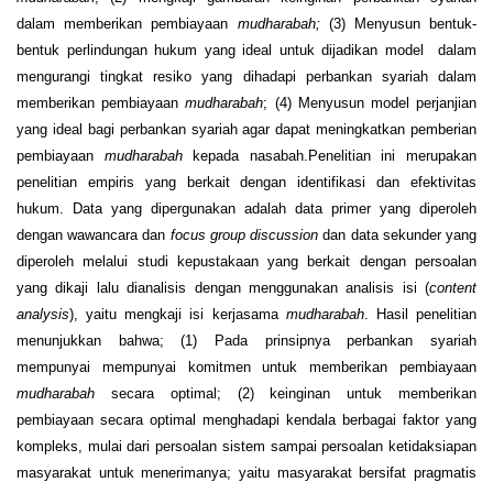
dalam memberikan pembiayaan
mudharabah;
(3) Menyusun bentuk-
bentuk perlindungan hukum yang ideal untuk dijadikan model dalam
mengurangi tingkat resiko yang dihadapi perbankan syariah dalam
memberikan pembiayaan
mudharabah
; (4) Menyusun model perjanjian
yang ideal bagi perbankan syariah agar dapat meningkatkan pemberian
pembiayaan
mudharabah
kepada nasabah.Penelitian ini merupakan
penelitian empiris yang berkait dengan identifikasi dan efektivitas
hukum. Data yang dipergunakan adalah data primer yang diperoleh
dengan wawancara dan
focus group discussion
dan data sekunder yang
diperoleh melalui studi kepustakaan yang berkait dengan persoalan
yang dikaji lalu dianalisis dengan menggunakan analisis isi (
conten
t
analysis
), yaitu mengkaji isi kerjasama
mudharabah
. Hasil penelitian
menunjukkan bahwa; (1) Pada prinsipnya perbankan syariah
mempunyai mempunyai komitmen untuk memberikan pembiayaan
mudharabah
secara optimal; (2) keinginan untuk memberikan
pembiayaan secara optimal menghadapi kendala berbagai faktor yang
kompleks, mulai dari persoalan sistem sampai persoalan ketidaksiapan
masyarakat untuk menerimanya; yaitu masyarakat bersifat pragmatis