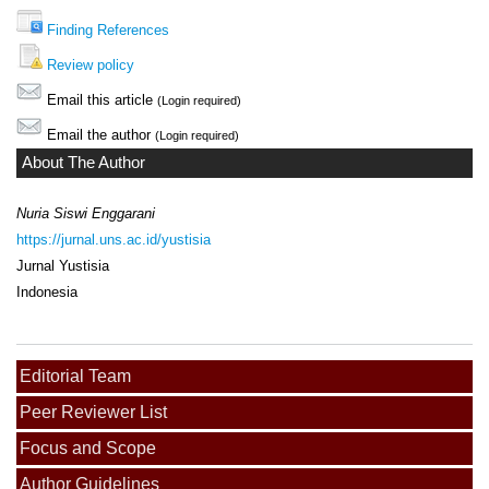
Finding References
Review policy
Email this article
(Login required)
Email the author
(Login required)
About The Author
Nuria Siswi Enggarani
https://jurnal.uns.ac.id/yustisia
Jurnal Yustisia
Indonesia
Editorial Team
Peer Reviewer List
Focus and Scope
Author Guidelines