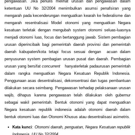
pengawasan. Jika penulis melihat urusan dan pengawasan dalam
ketentuan UU No 32/2004 menimbulkan asumsi penafsiran yang
mengarah pada kecenderungan menguatkan kearah ke federalisme dan
mengarah resentralisasi Model otonomi yang menguatkan Negara
kesatuan terletak dengan mengubah system otonomi seluas-luasnya
menjadi otonomi luas, focus dan bertanggung jawab. Sistem pembagian
urusan diperincibaik bagi pemerintah daerah provinsi dan pemerintah
daerah kabupaten/kota tetapi focus sesuai dengan acuan dalam
penyusunan system pembagian urusan pusat dan daerah. Pembagian
urusan yang bersifat
concurrent
hanyaterletak padaurusan pemerintah
dalam rangka menguatkan Negara Kesatuan Republik Indonesia.
Penggunaan asas desentralisasi, dekonsentrasi dan tugas pembantuan
dilakukan secara seimbang. Pengawasan terhadap pelaksanaan urusan
wajib, dihapus karena pengawasan telah dilakukan oleh gubernur
sebagai wakil pemerintah. Bentuk otonomi yang dapat menguatkan
Negara kesatuan republik indonesia adalah otonomi daerah dalam
bentuk otonomi luas dan Otonomi Khusus atau desentralisasi asimetris.
Kata kunci
:
Otonomi daerah, penguatan, Negara Kesatuan republik
Indonesia, UU No 32/2004.