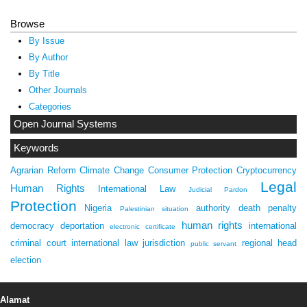
Browse
By Issue
By Author
By Title
Other Journals
Categories
Open Journal Systems
Keywords
Agrarian Reform
Climate Change
Consumer Protection
Cryptocurrency
Legal
Human Rights
International Law
Judicial Pardon
Protection
Nigeria
authority
death penalty
Palestinian situation
human rights
democracy
deportation
international
electronic certificate
criminal court
international law
jurisdiction
regional head
public servant
election
Alamat