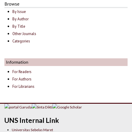
Browse
By Issue
By Author
By Title
Other Journals
Categories
Information
For Readers
For Authors
For Librarians
UNS Internal Link
Universitas Sebelas Maret