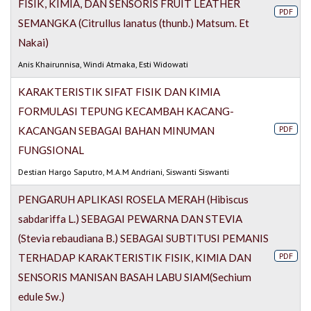
FISIK, KIMIA, DAN SENSORIS FRUIT LEATHER
PDF
SEMANGKA (Citrullus lanatus (thunb.) Matsum. Et
Nakai)
Anis Khairunnisa, Windi Atmaka, Esti Widowati
KARAKTERISTIK SIFAT FISIK DAN KIMIA
FORMULASI TEPUNG KECAMBAH KACANG-
PDF
KACANGAN SEBAGAI BAHAN MINUMAN
FUNGSIONAL
Destian Hargo Saputro, M.A.M Andriani, Siswanti Siswanti
PENGARUH APLIKASI ROSELA MERAH (Hibiscus
sabdariffa L.) SEBAGAI PEWARNA DAN STEVIA
(Stevia rebaudiana B.) SEBAGAI SUBTITUSI PEMANIS
PDF
TERHADAP KARAKTERISTIK FISIK, KIMIA DAN
SENSORIS MANISAN BASAH LABU SIAM(Sechium
edule Sw.)