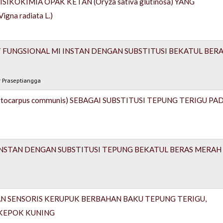
IKOKIMIA OPAK KETAN (Oryza sativa glutinosa) YANG
na radiata L.)
AT FUNGSIONAL MI INSTAN DENGAN SUBSTITUSI BEKATUL BER
r Praseptiangga
ocarpus communis) SEBAGAI SUBSTITUSI TEPUNG TERIGU PA
 INSTAN DENGAN SUBSTITUSI TEPUNG BEKATUL BERAS MERAH
AN SENSORIS KERUPUK BERBAHAN BAKU TEPUNG TERIGU,
 KEPOK KUNING