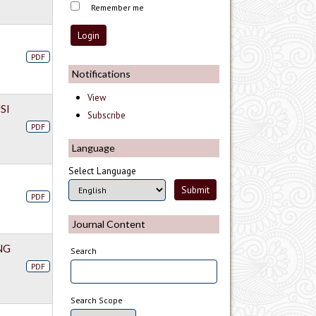
Remember me
PDF
Notifications
View
SI
Subscribe
PDF
Language
Select Language
PDF
Journal Content
NG
Search
PDF
Search Scope