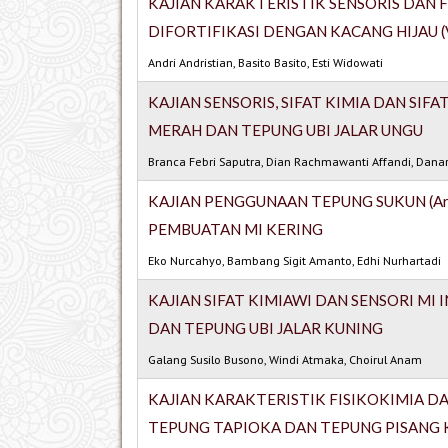
KAJIAN KARAKTERISTIK SENSORIS DAN FIS
DIFORTIFIKASI DENGAN KACANG HIJAU (Vig
Andri Andristian, Basito Basito, Esti Widowati
KAJIAN SENSORIS, SIFAT KIMIA DAN SIF
MERAH DAN TEPUNG UBI JALAR UNGU
Branca Febri Saputra, Dian Rachmawanti Affandi, Dana
KAJIAN PENGGUNAAN TEPUNG SUKUN (Art
PEMBUATAN MI KERING
Eko Nurcahyo, Bambang Sigit Amanto, Edhi Nurhartadi
KAJIAN SIFAT KIMIAWI DAN SENSORI MI
DAN TEPUNG UBI JALAR KUNING
Galang Susilo Busono, Windi Atmaka, Choirul Anam
KAJIAN KARAKTERISTIK FISIKOKIMIA D
TEPUNG TAPIOKA DAN TEPUNG PISANG