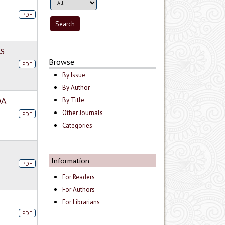
PDF
AS
Browse
PDF
By Issue
By Author
By Title
DA
Other Journals
PDF
Categories
Information
PDF
For Readers
For Authors
For Librarians
PDF