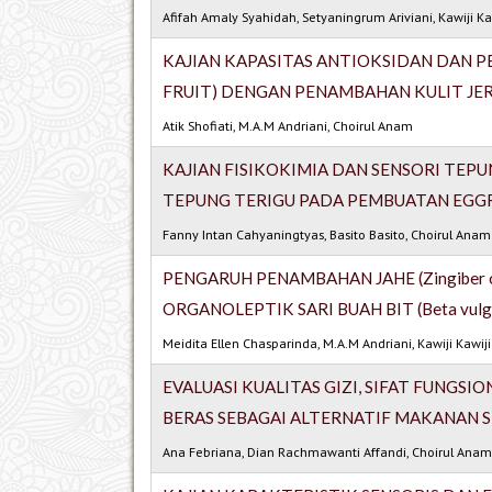
Afifah Amaly Syahidah, Setyaningrum Ariviani, Kawiji Ka
KAJIAN KAPASITAS ANTIOKSIDAN DAN P
FRUIT) DENGAN PENAMBAHAN KULIT JE
Atik Shofiati, M.A.M Andriani, Choirul Anam
KAJIAN FISIKOKIMIA DAN SENSORI TEPUN
TEPUNG TERIGU PADA PEMBUATAN EGG
Fanny Intan Cahyaningtyas, Basito Basito, Choirul Anam
PENGARUH PENAMBAHAN JAHE (Zingiber o
ORGANOLEPTIK SARI BUAH BIT (Beta vulgar
Meidita Ellen Chasparinda, M.A.M Andriani, Kawiji Kawiji
EVALUASI KUALITAS GIZI, SIFAT FUNGSI
BERAS SEBAGAI ALTERNATIF MAKANAN 
Ana Febriana, Dian Rachmawanti Affandi, Choirul Ana