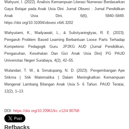
Wahyuni, I. (2022). Analisis Kemampuan Literasi Numerasi Berdasarkan
Gaya Belajar pada Anak Usia Dini. Jurnal Obsesi : Jurnal Pendidikan
Anak Usia Dini, 6(6), 5840–5849.
https://doi.org/10.31004/obsesi.v6i6.3202
Wahyutami, K., Madyawati, L., & Sulistyaningtyas, R. E. (2023).
Pengaruh Problem Based Learning Berbantuan Loose Parts Terhadap
Kompetensi Pedagogik Guru. JP2KG AUD (Jurnal Pendidikan,
Pengasuhan, Kesehatan Dan Gizi Anak Usia Dini) PG PAUD
Universitas Negeri Surabaya, 4(2), 42–55.
Wulandari, T. W., & Simatupang, N. D. (2023). Pengembangan Ape
Stikma ( Stik Matematika ) Dalam Meningkatkan Kemampuan
Mengenal Lambang Bilangan Anak Usia 5- 6 Tahun. PAUD Teratai,
12(2), 1–13.
DOI:
https://doi.org/10.20961/kc.v12i4.90768
Refbacks