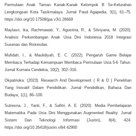
Permulaan Anak Taman Kanak-Kanak Kelompok B Se-Kelurahan
Lengkongsari Kota Tasikmalaya. Jurnal Paud Agapedia, 3(1), 61–75.
https://doi.org/10.17509/jpa.v3i1.26669
Maylasri, ika, Rachmawati, Y., Agustina, R., & Silviyana, M. (2020).
Analisis Perkembangan Anak Usia Dini Indonesia 2018 Integrasi
Susenas dan Riskesdas.
Mufidah, I., & Maulidiyah, E. C. (2022). Pengaruh Game Belajar
Membaca Terhadap Kemampuan Membaca Permulaan Usia 5-6 Tahun.
Jurnal Kumara Cendekia, 10(2), 302–316.
Okpatrioka. (2023). Research And Development ( R & D ) Penelitian
Yang Inovatif Dalam Pendidikan. Jurnal Pendidikan, Bahasa Dan
Budaya, 1(1), 86–100.
Sutresna, J., Yanti, F., & Safitri, A. E. (2020). Media Pembelajaran
Matematika Pada Usia Dini Menggunakan Augmented Reality. Jurnal
Sistem Dan Teknologi Informasi (Justin), 8(4), 424.
https://doi.org/10.26418/justin.v8i4.42900