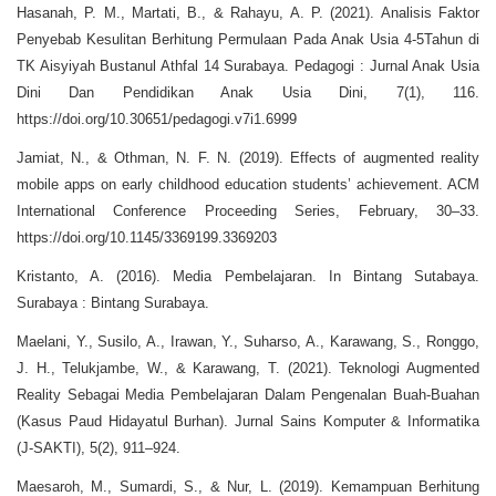
Hasanah, P. M., Martati, B., & Rahayu, A. P. (2021). Analisis Faktor
Penyebab Kesulitan Berhitung Permulaan Pada Anak Usia 4-5Tahun di
TK Aisyiyah Bustanul Athfal 14 Surabaya. Pedagogi : Jurnal Anak Usia
Dini Dan Pendidikan Anak Usia Dini, 7(1), 116.
https://doi.org/10.30651/pedagogi.v7i1.6999
Jamiat, N., & Othman, N. F. N. (2019). Effects of augmented reality
mobile apps on early childhood education students’ achievement. ACM
International Conference Proceeding Series, February, 30–33.
https://doi.org/10.1145/3369199.3369203
Kristanto, A. (2016). Media Pembelajaran. In Bintang Sutabaya.
Surabaya : Bintang Surabaya.
Maelani, Y., Susilo, A., Irawan, Y., Suharso, A., Karawang, S., Ronggo,
J. H., Telukjambe, W., & Karawang, T. (2021). Teknologi Augmented
Reality Sebagai Media Pembelajaran Dalam Pengenalan Buah-Buahan
(Kasus Paud Hidayatul Burhan). Jurnal Sains Komputer & Informatika
(J-SAKTI), 5(2), 911–924.
Maesaroh, M., Sumardi, S., & Nur, L. (2019). Kemampuan Berhitung