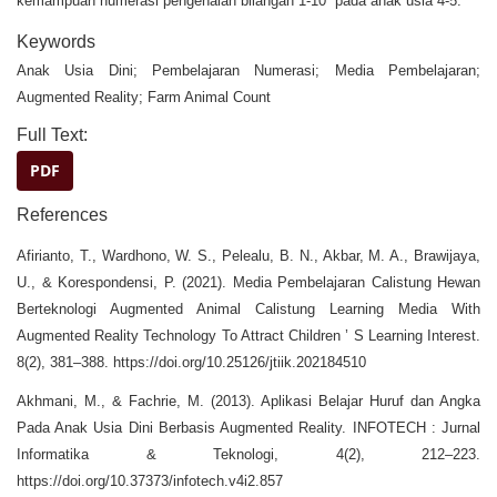
kemampuan numerasi pengenalan bilangan 1-10 pada anak usia 4-5.
Keywords
Anak Usia Dini; Pembelajaran Numerasi; Media Pembelajaran;
Augmented Reality; Farm Animal Count
Full Text:
PDF
References
Afirianto, T., Wardhono, W. S., Pelealu, B. N., Akbar, M. A., Brawijaya,
U., & Korespondensi, P. (2021). Media Pembelajaran Calistung Hewan
Berteknologi Augmented Animal Calistung Learning Media With
Augmented Reality Technology To Attract Children ’ S Learning Interest.
8(2), 381–388. https://doi.org/10.25126/jtiik.202184510
Akhmani, M., & Fachrie, M. (2013). Aplikasi Belajar Huruf dan Angka
Pada Anak Usia Dini Berbasis Augmented Reality. INFOTECH : Jurnal
Informatika & Teknologi, 4(2), 212–223.
https://doi.org/10.37373/infotech.v4i2.857