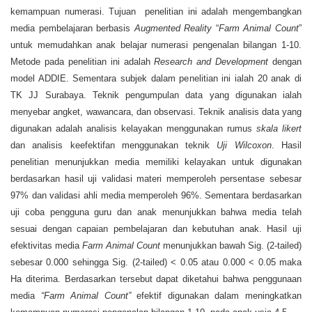
kemampuan numerasi. Tujuan penelitian ini adalah mengembangkan
media pembelajaran berbasis
Augmented Reality
“
Farm Animal Count
”
untuk memudahkan anak belajar numerasi pengenalan bilangan 1-10.
Metode pada penelitian ini adalah
Research and Development
dengan
model ADDIE. Sementara subjek dalam penelitian ini ialah 20 anak di
TK JJ Surabaya. Teknik pengumpulan data yang digunakan ialah
menyebar angket, wawancara, dan observasi. Teknik analisis data yang
digunakan adalah analisis kelayakan menggunakan rumus
skala likert
dan analisis keefektifan menggunakan teknik
Uji Wilcoxon
. Hasil
penelitian menunjukkan media memiliki kelayakan untuk digunakan
berdasarkan hasil uji validasi materi memperoleh persentase sebesar
97% dan validasi ahli media memperoleh 96%. Sementara berdasarkan
uji coba pengguna guru dan anak menunjukkan bahwa media telah
sesuai dengan capaian pembelajaran dan kebutuhan anak. Hasil uji
efektivitas media
Farm Animal Count
menunjukkan bawah Sig. (2-tailed)
sebesar 0.000 sehingga Sig. (2-tailed) < 0.05 atau 0.000 < 0.05 maka
Ha diterima. Berdasarkan tersebut dapat diketahui bahwa penggunaan
media
“Farm Animal Count”
efektif digunakan dalam meningkatkan