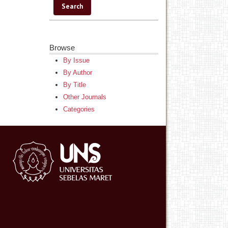
Browse
By Issue
By Author
By Title
Other Journals
Categories