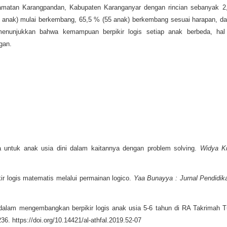
camatan Karangpandan, Kabupaten Karanganyar dengan rincian sebanyak 2
 anak) mulai berkembang, 65,5 % (55 anak) berkembang sesuai harapan, da
menunjukkan bahwa kemampuan berpikir logis setiap anak berbeda, hal 
gan.
la untuk anak usia dini dalam kaitannya dengan problem solving.
Widya K
ir logis matematis melalui permainan logico.
Yaa Bunayya : Jurnal Pendidik
ik dalam mengembangkan berpikir logis anak usia 5-6 tahun di RA Takrimah
236. https://doi.org/10.14421/al-athfal.2019.52-07