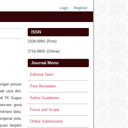
Login
Register
ISSN
2338-008X (Print)
2716-084X (Online)
Journal Menu
Editorial Team
dengan proses
Peer Reviewers
ak usia dini.
Author Guidelines
n di TK Gugus
wancara guna
Focus and Scope
skripsi data.
engenal pola,
Online Submissions
uan berpikir