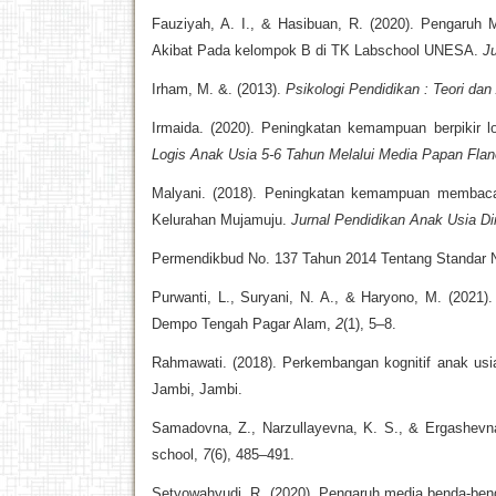
Fauziyah, A. I., & Hasibuan, R. (2020). Pengaru
Akibat Pada kelompok B di TK Labschool UNESA.
J
Irham, M. &. (2013).
Psikologi Pendidikan : Teori dan
Irmaida. (2020). Peningkatan kemampuan berpikir l
Logis Anak Usia 5-6 Tahun Melalui Media Papan Flan
Malyani. (2018). Peningkatan kemampuan membaca
Kelurahan Mujamuju.
Jurnal Pendidikan Anak Usia Di
Permendikbud No. 137 Tahun 2014 Tentang Standar N
Purwanti, L., Suryani, N. A., & Haryono, M. (202
Dempo Tengah Pagar Alam,
2
(1), 5–8.
Rahmawati. (2018). Perkembangan kognitif anak usia 
Jambi, Jambi.
Samadovna, Z., Narzullayevna, K. S., & Ergashevna, 
school,
7
(6), 485–491.
Setyowahyudi, R. (2020). Pengaruh media benda-ben