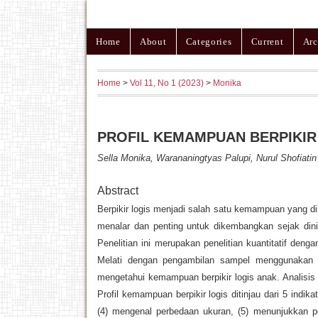
Home
About
Categories
Current
Arc
Home
>
Vol 11, No 1 (2023)
>
Monika
PROFIL KEMAMPUAN BERPIKIR 
Sella Monika, Warananingtyas Palupi, Nurul Shofiatin
Abstract
Berpikir logis menjadi salah satu kemampuan yang di
menalar dan penting untuk dikembangkan sejak dini. 
Penelitian ini merupakan penelitian kuantitatif de
Melati dengan pengambilan sampel menggunakan 
mengetahui kemampuan berpikir logis anak. Analisis 
Profil kemampuan berpikir logis ditinjau dari 5 indi
(4) mengenal perbedaan ukuran, (5) menunjukkan p