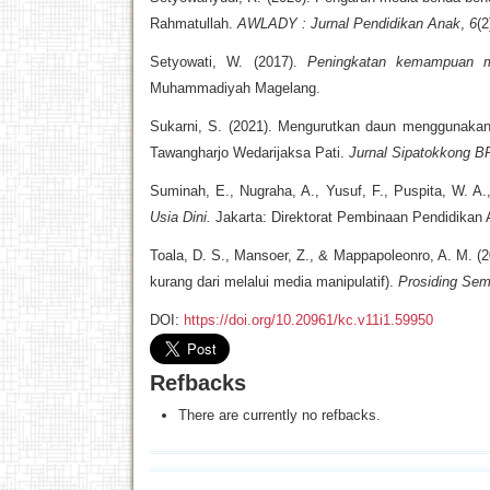
Rahmatullah.
AWLADY : Jurnal Pendidikan Anak
,
6
(2
Setyowati, W. (2017).
Peningkatan kemampuan men
Muhammadiyah Magelang.
Sukarni, S. (2021). Mengurutkan daun menggunaka
Tawangharjo Wedarijaksa Pati.
Jurnal Sipatokkong 
Suminah, E., Nugraha, A., Yusuf, F., Puspita, W. A.
Usia Dini.
Jakarta: Direktorat Pembinaan Pendidikan 
Toala, D. S., Mansoer, Z., & Mappapoleonro, A. M. 
kurang dari melalui media manipulatif).
Prosiding Sem
DOI:
https://doi.org/10.20961/kc.v11i1.59950
Refbacks
There are currently no refbacks.