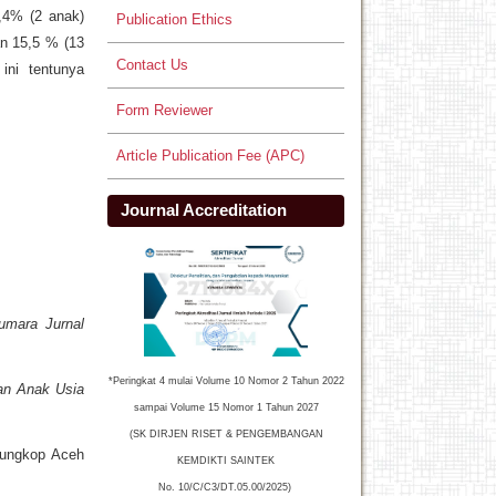
,4% (2 anak)
Publication Ethics
n 15,5 % (13
Contact Us
ini tentunya
Form Reviewer
Article Publication Fee (APC)
Journal Accreditation
umara Jurnal
*Peringkat 4 mulai Volume 10 Nomor 2 Tahun 2022
an Anak Usia
sampai Volume 15 Nomor 1 Tahun 2027
(SK DIRJEN RISET & PENGEMBANGAN
 Tungkop Aceh
KEMDIKTI SAINTEK
No. 10/C/C3/DT.05.00/2025)