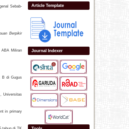
Article Template
genal Sebab-
uan Berpikir
 ABA Miliran
Journal Indexer
k B di Gugus
, Universitas
nt in primary
Tools
5 tahun di TK