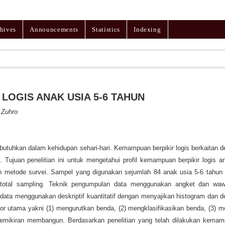
hives
Announcements
Statistics
Indexing
LOGIS ANAK USIA 5-6 TAHUN
 Zuhro
butuhkan dalam kehidupan sehari-hari. Kemampuan berpikir logis berkaitan 
Tujuan penelitian ini untuk mengetahui profil kemampuan berpikir logis an
ngan metode survei. Sampel yang digunakan sejumlah 84 anak usia 5-6 tahu
total sampling. Teknik pengumpulan data menggunakan angket dan wa
data menggunakan deskriptif kuantitatif dengan menyajikan histogram dan de
kator utama yakni (1) mengurutkan benda, (2) mengklasifikasikan benda, (3) m
emikiran membangun. Berdasarkan penelitian yang telah dilakukan kemamp