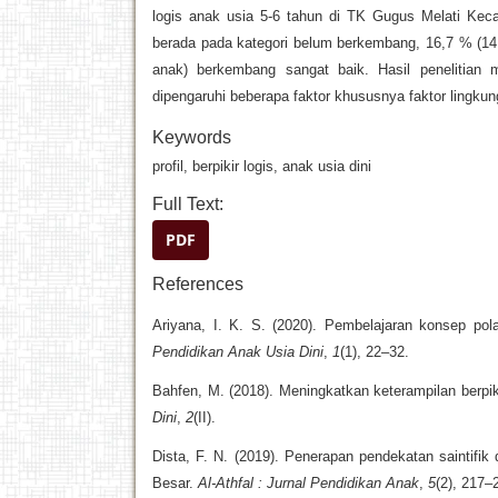
logis anak usia 5-6 tahun di TK Gugus Melati Ke
berada pada kategori belum berkembang, 16,7 % (14
anak) berkembang sangat baik. Hasil penelitian 
dipengaruhi beberapa faktor khususnya faktor lingkun
Keywords
profil, berpikir logis, anak usia dini
Full Text:
PDF
References
Ariyana, I. K. S. (2020). Pembelajaran konsep po
Pendidikan Anak Usia Dini
,
1
(1), 22–32.
Bahfen, M. (2018). Meningkatkan keterampilan berpik
Dini
,
2
(II).
Dista, F. N. (2019). Penerapan pendekatan saintif
Besar.
Al-Athfal : Jurnal Pendidikan Anak
,
5
(2), 217–