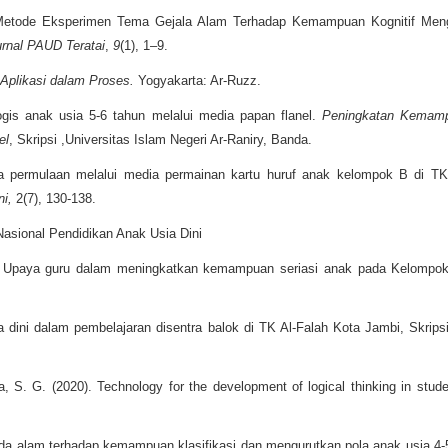
h Metode Eksperimen Tema Gejala Alam Terhadap Kemampuan Kognitif Men
urnal PAUD Teratai
,
9
(1), 1–9.
 Aplikasi dalam Proses.
Yogyakarta: Ar-Ruzz.
ogis anak usia 5-6 tahun melalui media papan flanel.
Peningkatan Kemamp
el
, Skripsi ,Universitas Islam Negeri Ar-Raniry, Banda.
 permulaan melalui media permainan kartu huruf anak kelompok B di TK
ni,
2(7), 130-138.
asional Pendidikan Anak Usia Dini
1). Upaya guru dalam meningkatkan kemampuan seriasi anak pada Kelompo
dini dalam pembelajaran disentra balok di TK Al-Falah Kota Jambi, Skripsi
S. G. (2020). Technology for the development of logical thinking in stude
da alam terhadap kemampuan klasifikasi dan mengurutkan pola anak usia 4-