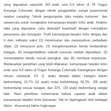
yang digunakan sejumlah 103 anak usia 5-6 tahun di TK Gugus
Kenanga Colomadu dengan teknik pengambilan sampe
proporsional
random sampling
. Teknik pengumpulan data melalui kuisioner dan
wawancara untuk mengetahui kemampuan berpikir kritis anak. Analisis
data yang digunakan yaitu deskriptif kuantitatif dengan menyajikan
persentase dan histogram. Profil kemampuan berpikir kritis ditinjau dari
6 item indikator yakni (1) menemukan dan menunjukkan perbedaan
objek, (2) menyusun pola, (3) mengelompokkan benda berdasarkan
kategori, (4) mengembalikan sebuah susunan setelah dipisahkan, (5)
menempatkan benda sesuai peringkat, dan (6) membuat keputusan.
Berdasarkan penelitian yang telah dilakukan, kemampuan berpikir kritis
anak usia 5-6 tahun di Gugus Kenanga Colomadu Karanganyar dengan
rincian sebanyak 1% (1 anak) berada dalam kategori belum
berkembang, 10,7% (11 anak) mulai berkembang, 56,3% (58 anak)
berkembang sesuai harapan, dan 32% (33 anak) berkembang sangat
baik. Hasil penelitian menemukan bahwa capaian anak dalam
kemampuan berpikir kritis bervariasi. Hal ini diperngaruhi oleh berbagai
faktor, khususnya faktor lingkungan.