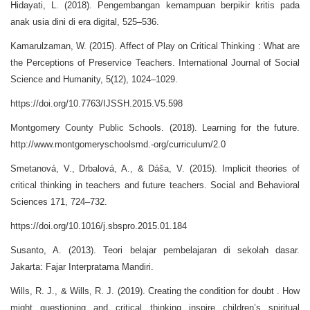
Hidayati, L. (2018). Pengembangan kemampuan berpikir kritis pada
anak usia dini di era digital, 525–536.
Kamarulzaman, W. (2015). Affect of Play on Critical Thinking : What are
the Perceptions of Preservice Teachers. International Journal of Social
Science and Humanity, 5(12), 1024–1029.
https://doi.org/10.7763/IJSSH.2015.V5.598
Montgomery County Public Schools. (2018). Learning for the future.
http://www.montgomeryschoolsmd.-org/curriculum/2.0
Smetanová, V., Drbalová, A., & Dáša, V. (2015). Implicit theories of
critical thinking in teachers and future teachers. Social and Behavioral
Sciences 171, 724–732.
https://doi.org/10.1016/j.sbspro.2015.01.184
Susanto, A. (2013). Teori belajar pembelajaran di sekolah dasar.
Jakarta: Fajar Interpratama Mandiri.
Wills, R. J., & Wills, R. J. (2019). Creating the condition for doubt . How
might questioning and critical thinking inspire children’s spiritual