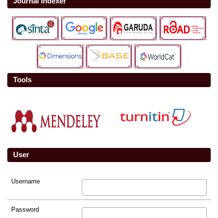
Journal Indexer
Tools
User
Username
Password