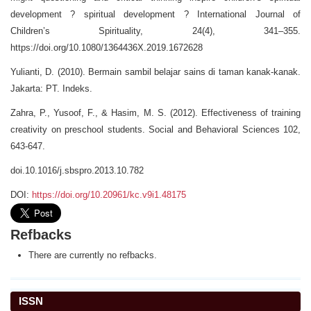
development ? spiritual development ? International Journal of
Children’s Spirituality, 24(4), 341–355.
https://doi.org/10.1080/1364436X.2019.1672628
Yulianti, D. (2010). Bermain sambil belajar sains di taman kanak-kanak.
Jakarta: PT. Indeks.
Zahra, P., Yusoof, F., & Hasim, M. S. (2012). Effectiveness of training
creativity on preschool students. Social and Behavioral Sciences 102,
643-647.
doi.10.1016/j.sbspro.2013.10.782
DOI:
https://doi.org/10.20961/kc.v9i1.48175
Refbacks
There are currently no refbacks.
ISSN