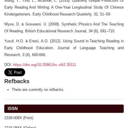
Wang, Y., Yinb, L., McBride, C. (2015). Quarterly Unique Predictors Of
Early Reading And Writing: A One-Year Longitudinal Study Of Chinese
Kindergarteners. Early Childhood Research Quarterly, 32, 51–59.
Wyse, D. & Goswami, U. (2008). Synthetic Phonics And The Teaching
Of Reading. British Educational Research Journal, 34 (6), 691–710.
Yusuf, H.O. & Enesi, A.O. (2012). Using Sound in Teaching Reading in
Early Childhood Education. Journal of Language Teaching and
Research, 3 (4), 660-666.
DOI:
https://doi.org/10.20961/kc.v6i2.35111
Refbacks
There are currently no refbacks.
ISSN
2338-008X (Print)
2716-084X (Online)