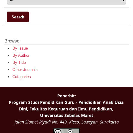
Browse
By Issue
By Author
By Title
Other Journals
Categories