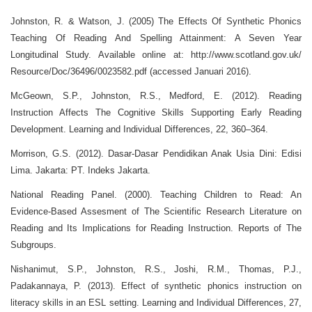
Johnston, R. & Watson, J. (2005) The Effects Of Synthetic Phonics
Teaching Of Reading And Spelling Attainment: A Seven Year
Longitudinal Study. Available online at: http://www.scotland.gov.uk/
Resource/Doc/36496/0023582.pdf (accessed Januari 2016).
McGeown, S.P., Johnston, R.S., Medford, E. (2012). Reading
Instruction Affects The Cognitive Skills Supporting Early Reading
Development. Learning and Individual Differences, 22, 360–364.
Morrison, G.S. (2012). Dasar-Dasar Pendidikan Anak Usia Dini: Edisi
Lima. Jakarta: PT. Indeks Jakarta.
National Reading Panel. (2000). Teaching Children to Read: An
Evidence-Based Assesment of The Scientific Research Literature on
Reading and Its Implications for Reading Instruction. Reports of The
Subgroups.
Nishanimut, S.P., Johnston, R.S., Joshi, R.M., Thomas, P.J.,
Padakannaya, P. (2013). Effect of synthetic phonics instruction on
literacy skills in an ESL setting. Learning and Individual Differences, 27,