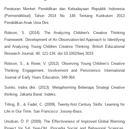
Peraturan Menteri Pendidikan dan Kebudayaan Republik Indonesia
(Permendikbud) Tahun 2014 No. 146 Tentang Kurikulum 2013
Pendidikan Anak Usia Dini.
Robson, S. (2014). The Analyzing Children's Creative Thinking
Framework: Development of An Observation-led Approach to Identifying
and Analyzing Young Children Creative Thinking. British Educational
Research Journal, 40, 121-134. doi:10.1002/berj.3033
Robson, S., & Rowe, V. (2012). Observing Young Children’s Creative
Thinking: Engagement, Involvement and Persistence. International
Journal of Early Years Education, 349-364.
Sunito, Indira dkk. (2013). Metaphorming Beberapa Strategi Creative
thinking. Jakarta Barat: Indeks.
Triling, B., & Fadel, C. (2009). Twenty-first Century Skills: Learning for
Life in Our Time. San Francisco: Jossey-Bass.
Unutkan, Ö. P. (2009). The Effectiveness of Improved Global Warming
Project for 5-6 Year-Old. Procedia Social and Behavioral Sciences,