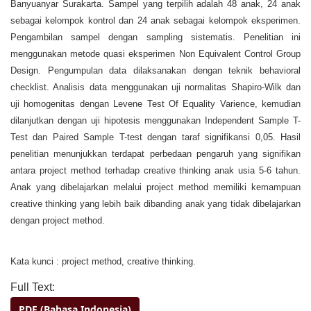
Banyuanyar Surakarta. Sampel yang terpilih adalah 48 anak, 24 anak
sebagai kelompok kontrol dan 24 anak sebagai kelompok eksperimen.
Pengambilan sampel dengan sampling sistematis. Penelitian ini
menggunakan metode quasi eksperimen Non Equivalent Control Group
Design. Pengumpulan data dilaksanakan dengan teknik behavioral
checklist. Analisis data menggunakan uji normalitas Shapiro-Wilk dan
uji homogenitas dengan Levene Test Of Equality Varience, kemudian
dilanjutkan dengan uji hipotesis menggunakan Independent Sample T-
Test dan Paired Sample T-test dengan taraf signifikansi 0,05. Hasil
penelitian menunjukkan terdapat perbedaan pengaruh yang signifikan
antara project method terhadap creative thinking anak usia 5-6 tahun.
Anak yang dibelajarkan melalui project method memiliki kemampuan
creative thinking yang lebih baik dibanding anak yang tidak dibelajarkan
dengan project method.
Kata kunci : project method, creative thinking.
Full Text:
PDF (Bahasa Indonesia)