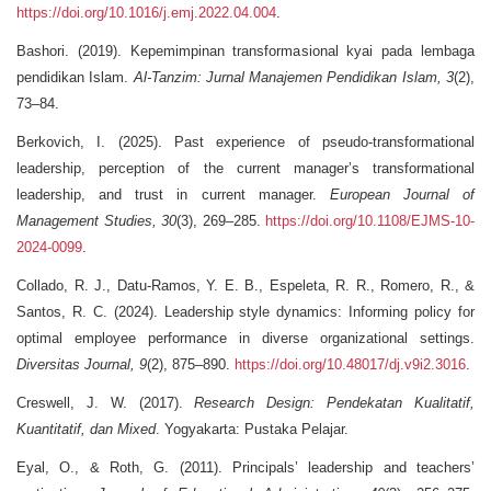
https://doi.org/10.1016/j.emj.2022.04.004
.
Bashori. (2019). Kepemimpinan transformasional kyai pada lembaga
pendidikan Islam.
Al-Tanzim: Jurnal Manajemen Pendidikan Islam, 3
(2),
73–84.
Berkovich, I. (2025). Past experience of pseudo-transformational
leadership, perception of the current manager’s transformational
leadership, and trust in current manager.
European Journal of
Management Studies, 30
(3), 269–285.
https://doi.org/10.1108/EJMS-10-
2024-0099
.
Collado, R. J., Datu-Ramos, Y. E. B., Espeleta, R. R., Romero, R., &
Santos, R. C. (2024). Leadership style dynamics: Informing policy for
optimal employee performance in diverse organizational settings.
Diversitas Journal, 9
(2), 875–890.
https://doi.org/10.48017/dj.v9i2.3016
.
Creswell, J. W. (2017).
Research Design: Pendekatan Kualitatif,
Kuantitatif, dan Mixed
. Yogyakarta: Pustaka Pelajar.
Eyal, O., & Roth, G. (2011). Principals’ leadership and teachers’