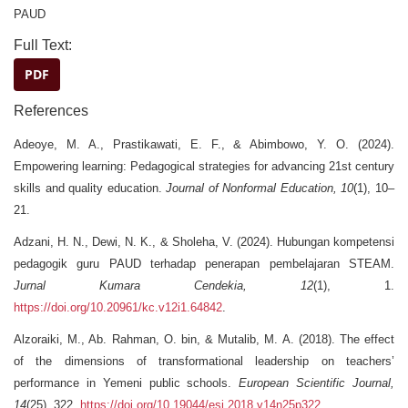
PAUD
Full Text:
PDF
References
Adeoye, M. A., Prastikawati, E. F., & Abimbowo, Y. O. (2024).
Empowering learning: Pedagogical strategies for advancing 21st century
skills and quality education.
Journal of Nonformal Education, 10
(1), 10–
21.
Adzani, H. N., Dewi, N. K., & Sholeha, V. (2024). Hubungan kompetensi
pedagogik guru PAUD terhadap penerapan pembelajaran STEAM.
Jurnal Kumara Cendekia, 12
(1), 1.
https://doi.org/10.20961/kc.v12i1.64842
.
Alzoraiki, M., Ab. Rahman, O. bin, & Mutalib, M. A. (2018). The effect
of the dimensions of transformational leadership on teachers’
performance in Yemeni public schools.
European Scientific Journal,
14
(25), 322.
https://doi.org/10.19044/esj.2018.v14n25p322
.