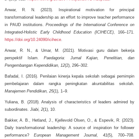
Anwar, R. N. (2023). Inspirational motivation for principal
transformational leadership as an effort to improve teacher performance
in PAUD institutions.
Proceedings of the International Conference on
Integrated-Holistic Early Childhood Education (ICIHECE)
, 166–171.
https://doi.org/10.24090/icihece
.
Anwar, R. N., & Umar, M. (2021). Motivasi guru dalam bekerja
perspektif Islam.
Paedagoria: Jurnal Kajian, Penelitian, dan
Pengembangan Kependidikan, 12
(2), 296–302.
Bafadal, I. (2016). Penilaian kinerja kepala sekolah sebagai pemimpin
pembelajaran dalam rangka peningkatan akuntabilitas sekolah.
Manajemen Pendidikan, 25
(1), 1–9.
Yuliana, B. (2018). Analysis of characteristics of leaders admired by
subordinates.
Jiabi, 2
(1), 10.
Bakker, A. B., Hetland, J., Kjellevold Olsen, O., & Espevik, R. (2023).
Daily transformational leadership: A source of inspiration for follower
performance?
European Management Journal, 41
(5), 700–708.