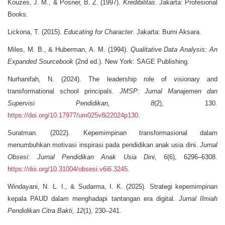
Kouzes, J. M., & Posner, B. Z. (1997).
Kredibilitas
. Jakarta: Profesional
Books.
Lickona, T. (2015).
Educating for Character
. Jakarta: Bumi Aksara.
Miles, M. B., & Huberman, A. M. (1994).
Qualitative Data Analysis: An
Expanded Sourcebook
(2nd ed.). New York: SAGE Publishing.
Nurhanifah, N. (2024). The leadership role of visionary and
transformational school principals.
JMSP: Jurnal Manajemen dan
Supervisi Pendidikan, 8
(2), 130.
https://doi.org/10.17977/um025v8i22024p130
.
Suratman. (2022). Kepemimpinan transformasional dalam
menumbuhkan motivasi inspirasi pada pendidikan anak usia dini.
Jurnal
Obsesi: Jurnal Pendidikan Anak Usia Dini, 6
(6), 6296–6308.
https://doi.org/10.31004/obsesi.v6i6.3245
.
Windayani, N. L. I., & Sudarma, I. K. (2025). Strategi kepemimpinan
kepala PAUD dalam menghadapi tantangan era digital.
Jurnal Ilmiah
Pendidikan Citra Bakti, 12
(1), 230–241.