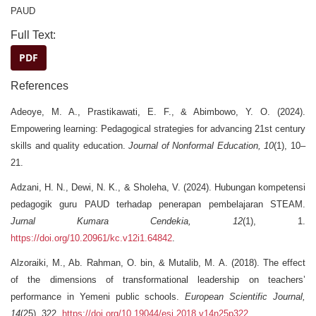
PAUD
Full Text:
PDF
References
Adeoye, M. A., Prastikawati, E. F., & Abimbowo, Y. O. (2024).
Empowering learning: Pedagogical strategies for advancing 21st century
skills and quality education.
Journal of Nonformal Education, 10
(1), 10–
21.
Adzani, H. N., Dewi, N. K., & Sholeha, V. (2024). Hubungan kompetensi
pedagogik guru PAUD terhadap penerapan pembelajaran STEAM.
Jurnal Kumara Cendekia, 12
(1), 1.
https://doi.org/10.20961/kc.v12i1.64842
.
Alzoraiki, M., Ab. Rahman, O. bin, & Mutalib, M. A. (2018). The effect
of the dimensions of transformational leadership on teachers’
performance in Yemeni public schools.
European Scientific Journal,
14
(25), 322.
https://doi.org/10.19044/esj.2018.v14n25p322
.