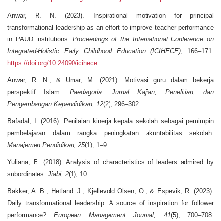
Anwar, R. N. (2023). Inspirational motivation for principal
transformational leadership as an effort to improve teacher performance
in PAUD institutions.
Proceedings of the International Conference on
Integrated-Holistic Early Childhood Education (ICIHECE)
, 166–171.
https://doi.org/10.24090/icihece
.
Anwar, R. N., & Umar, M. (2021). Motivasi guru dalam bekerja
perspektif Islam.
Paedagoria: Jurnal Kajian, Penelitian, dan
Pengembangan Kependidikan, 12
(2), 296–302.
Bafadal, I. (2016). Penilaian kinerja kepala sekolah sebagai pemimpin
pembelajaran dalam rangka peningkatan akuntabilitas sekolah.
Manajemen Pendidikan, 25
(1), 1–9.
Yuliana, B. (2018). Analysis of characteristics of leaders admired by
subordinates.
Jiabi, 2
(1), 10.
Bakker, A. B., Hetland, J., Kjellevold Olsen, O., & Espevik, R. (2023).
Daily transformational leadership: A source of inspiration for follower
performance?
European Management Journal, 41
(5), 700–708.