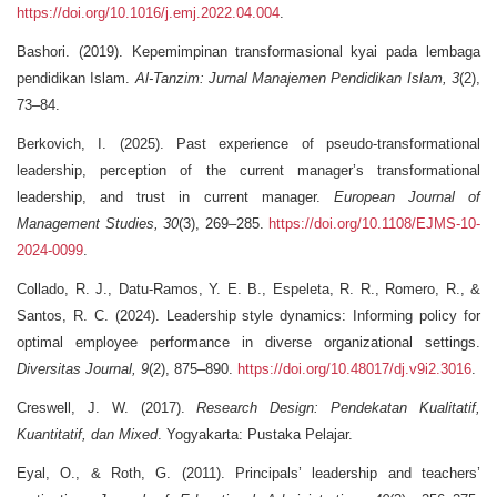
https://doi.org/10.1016/j.emj.2022.04.004
.
Bashori. (2019). Kepemimpinan transformasional kyai pada lembaga
pendidikan Islam.
Al-Tanzim: Jurnal Manajemen Pendidikan Islam, 3
(2),
73–84.
Berkovich, I. (2025). Past experience of pseudo-transformational
leadership, perception of the current manager’s transformational
leadership, and trust in current manager.
European Journal of
Management Studies, 30
(3), 269–285.
https://doi.org/10.1108/EJMS-10-
2024-0099
.
Collado, R. J., Datu-Ramos, Y. E. B., Espeleta, R. R., Romero, R., &
Santos, R. C. (2024). Leadership style dynamics: Informing policy for
optimal employee performance in diverse organizational settings.
Diversitas Journal, 9
(2), 875–890.
https://doi.org/10.48017/dj.v9i2.3016
.
Creswell, J. W. (2017).
Research Design: Pendekatan Kualitatif,
Kuantitatif, dan Mixed
. Yogyakarta: Pustaka Pelajar.
Eyal, O., & Roth, G. (2011). Principals’ leadership and teachers’