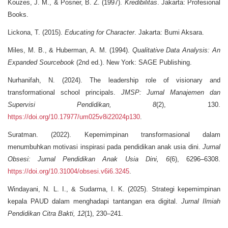
Kouzes, J. M., & Posner, B. Z. (1997).
Kredibilitas
. Jakarta: Profesional
Books.
Lickona, T. (2015).
Educating for Character
. Jakarta: Bumi Aksara.
Miles, M. B., & Huberman, A. M. (1994).
Qualitative Data Analysis: An
Expanded Sourcebook
(2nd ed.). New York: SAGE Publishing.
Nurhanifah, N. (2024). The leadership role of visionary and
transformational school principals.
JMSP: Jurnal Manajemen dan
Supervisi Pendidikan, 8
(2), 130.
https://doi.org/10.17977/um025v8i22024p130
.
Suratman. (2022). Kepemimpinan transformasional dalam
menumbuhkan motivasi inspirasi pada pendidikan anak usia dini.
Jurnal
Obsesi: Jurnal Pendidikan Anak Usia Dini, 6
(6), 6296–6308.
https://doi.org/10.31004/obsesi.v6i6.3245
.
Windayani, N. L. I., & Sudarma, I. K. (2025). Strategi kepemimpinan
kepala PAUD dalam menghadapi tantangan era digital.
Jurnal Ilmiah
Pendidikan Citra Bakti, 12
(1), 230–241.