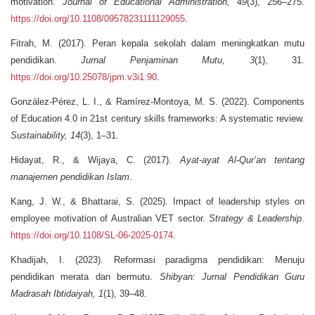
motivation.
Journal of Educational Administration, 49
(3), 256–275.
https://doi.org/10.1108/09578231111129055
.
Fitrah, M. (2017). Peran kepala sekolah dalam meningkatkan mutu
pendidikan.
Jurnal Penjaminan Mutu, 3
(1), 31.
https://doi.org/10.25078/jpm.v3i1.90
.
González-Pérez, L. I., & Ramírez-Montoya, M. S. (2022). Components
of Education 4.0 in 21st century skills frameworks: A systematic review.
Sustainability, 14
(3), 1–31.
Hidayat, R., & Wijaya, C. (2017).
Ayat-ayat Al-Qur’an tentang
manajemen pendidikan Islam
.
Kang, J. W., & Bhattarai, S. (2025). Impact of leadership styles on
employee motivation of Australian VET sector.
Strategy & Leadership
.
https://doi.org/10.1108/SL-06-2025-0174
.
Khadijah, I. (2023). Reformasi paradigma pendidikan: Menuju
pendidikan merata dan bermutu.
Shibyan: Jurnal Pendidikan Guru
Madrasah Ibtidaiyah, 1
(1), 39–48.