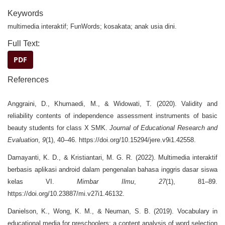
Keywords
multimedia interaktif; FunWords; kosakata; anak usia dini.
Full Text:
PDF
References
Anggraini, D., Khumaedi, M., & Widowati, T. (2020). Validity and
reliability contents of independence assessment instruments of basic
beauty students for class X SMK.
Journal of Educational Research and
Evaluation
,
9
(1), 40–46. https://doi.org/10.15294/jere.v9i1.42558.
Damayanti, K. D., & Kristiantari, M. G. R. (2022). Multimedia interaktif
berbasis aplikasi android dalam pengenalan bahasa inggris dasar siswa
kelas VI.
Mimbar Ilmu
,
27
(1), 81–89.
https://doi.org/10.23887/mi.v27i1.46132.
Danielson, K., Wong, K. M., & Neuman, S. B. (2019). Vocabulary in
educational media for preschoolers: a content analysis of word selection