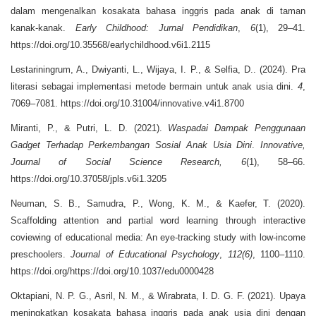
dalam mengenalkan kosakata bahasa inggris pada anak di taman
kanak-kanak.
Early Childhood: Jurnal Pendidikan
,
6
(1), 29–41.
https://doi.org/10.35568/earlychildhood.v6i1.2115
Lestariningrum, A., Dwiyanti, L., Wijaya, I. P., & Selfia, D.. (2024). Pra
literasi sebagai implementasi metode bermain untuk anak usia dini.
4
,
7069–7081. https://doi.org/10.31004/innovative.v4i1.8700
Miranti, P., & Putri, L. D. (2021).
Waspadai Dampak Penggunaan
Gadget Terhadap Perkembangan Sosial Anak Usia Dini
.
Innovative,
Journal of Social Science Research,
6
(1), 58–66.
https://doi.org/10.37058/jpls.v6i1.3205
Neuman, S. B., Samudra, P., Wong, K. M., & Kaefer, T. (2020).
Scaffolding attention and partial word learning through interactive
coviewing of educational media: An eye-tracking study with low-income
preschoolers.
Journal of Educational Psychology
,
112(6)
, 1100–1110.
https://doi.org/https://doi.org/10.1037/edu0000428
Oktapiani, N. P. G., Asril, N. M., & Wirabrata, I. D. G. F. (2021). Upaya
meningkatkan kosakata bahasa inggris pada anak usia dini dengan