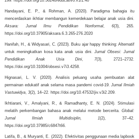
299. https://doi.org/10.56248/educativo.v1i1.40
Handayani, E. P., & Rohman, A. (2020). Paradigma bahagia itu
mencerdaskan ikhtiar membangun kemerdekaan belajar anak usia dini.
Aksara: Jurnal Ilmu Pendidikan Nonformal
,
6
(3), 265.
https://doi.org/10.37905/aksara.6.3.265-276.2020
Hanifah, H., & Widyasari, C. (2023). Buku ajar happy thinking: Alternatif
untuk meningkatkan kosa kata anak usia dini.
Jurnal Obsesi: Jurnal
Pendidikan Anak Usia Dini
,
7
(3), 2721–2732.
https://doi.org/10.31004/obsesi.v7i3.4258.
Hignasari, L. V. (2020). Analisis peluang usaha pembuatan alat
permainan edukatif anak selama masa pandemi covid-19.
Jurnal Ilmiah
Vastuwidya
,
3
(2), 14–22. https://doi.org/10.47532/jiv.v3i2.209.
Ikhtiarani, V., Amalyani, R., & Ramadhanty, E. N. (2024). Stimulasi
melatih perkembangan bahasa anak melalui metode bercerita.
Global:
Jurnal Ilmiah Multidisiplin,
1
(2), 37–42.
https://doi.org/10.37985/c6847t66.
Latifa, B., & Muryanti, E. (2022). Efektivitas penggunaan media lapbook