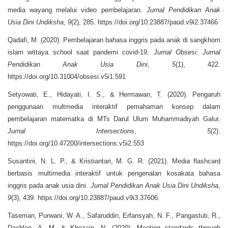
media wayang melalui video pembelajaran.
Jurnal Pendidikan Anak
Usia Dini Undiksha
,
9
(2), 285. https://doi.org/10.23887/paud.v9i2.37466
Qadafi, M. (2020). Pembelajaran bahasa inggris pada anak di sangkhom
islam wittaya school saat pandemi covid-19.
Jurnal Obsesi: Jurnal
Pendidikan Anak Usia Dini
,
5
(1), 422.
https://doi.org/10.31004/obsesi.v5i1.591
Setyowati, E., Hidayati, I. S., & Hermawan, T. (2020). Pengaruh
penggunaan multmedia interaktif pemahaman konsep dalam
pembelajaran matematka di MTs Darul Ulum Muhammadiyah Galur.
Jurnal Intersections
,
5
(2).
https://doi.org/10.47200/intersections.v5i2.553
Susantini, N. L. P., & Kristiantari, M. G. R. (2021). Media flashcard
berbasis multimedia interaktif untuk pengenalan kosakata bahasa
inggris pada anak usia dini.
Jurnal Pendidikan Anak Usia Dini Undiksha
,
9
(3), 439. https://doi.org/10.23887/paud.v9i3.37606.
Taseman, Purwani, W. A., Safaruddin, Erfansyah, N. F., Pangastuti, R.,
Dachlan, A. M. & Khozain, N. (2020). Meeting standards through