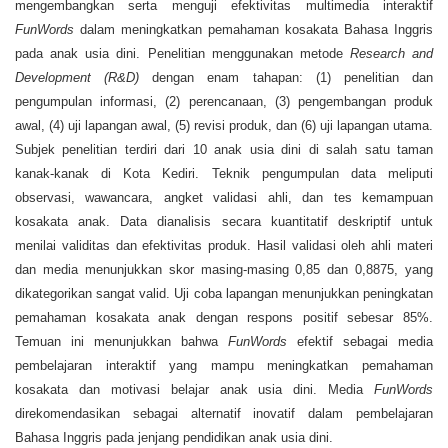
mengembangkan serta menguji efektivitas multimedia interaktif
FunWords
dalam meningkatkan pemahaman kosakata Bahasa Inggris
pada anak usia dini. Penelitian menggunakan metode
Research and
Development (R&D)
dengan enam tahapan: (1) penelitian dan
pengumpulan informasi, (2) perencanaan, (3) pengembangan produk
awal, (4) uji lapangan awal, (5) revisi produk, dan (6) uji lapangan utama.
Subjek penelitian terdiri dari 10 anak usia dini di salah satu taman
kanak-kanak di Kota Kediri. Teknik pengumpulan data meliputi
observasi, wawancara, angket validasi ahli, dan tes kemampuan
kosakata anak. Data dianalisis secara kuantitatif deskriptif untuk
menilai validitas dan efektivitas produk. Hasil validasi oleh ahli materi
dan media menunjukkan skor masing-masing 0,85 dan 0,8875, yang
dikategorikan sangat valid. Uji coba lapangan menunjukkan peningkatan
pemahaman kosakata anak dengan respons positif sebesar 85%.
Temuan ini menunjukkan bahwa
FunWords
efektif sebagai media
pembelajaran interaktif yang mampu meningkatkan pemahaman
kosakata dan motivasi belajar anak usia dini. Media
FunWords
direkomendasikan sebagai alternatif inovatif dalam pembelajaran
Bahasa Inggris pada jenjang pendidikan anak usia dini.