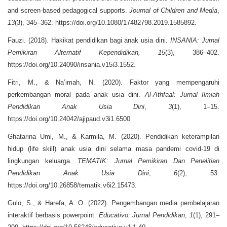
and screen-based pedagogical supports.
Journal of Children and Media
,
13
(3), 345–362. https://doi.org/10.1080/17482798.2019.1585892.
Fauzi. (2018). Hakikat pendidikan bagi anak usia dini.
INSANIA: Jurnal
Pemikiran Alternatif Kependidikan, 15
(3), 386–402.
https://doi.org/10.24090/insania.v15i3.1552.
Fitri, M., & Na’imah, N. (2020). Faktor yang mempengaruhi
perkembangan moral pada anak usia dini.
Al-Athfaal: Jurnal Ilmiah
Pendidikan Anak Usia Dini
,
3
(1), 1–15.
https://doi.org/10.24042/ajipaud.v3i1.6500
Ghatarina Umi, M., & Karmila, M. (2020). Pendidikan keterampilan
hidup (life skill) anak usia dini selama masa pandemi covid-19 di
lingkungan keluarga.
TEMATIK: Jurnal Pemikiran Dan Penelitian
Pendidikan Anak Usia Dini
,
6
(2), 53.
https://doi.org/10.26858/tematik.v6i2.15473.
Gulo, S., & Harefa, A. O. (2022). Pengembangan media pembelajaran
interaktif berbasis powerpoint.
Educativo: Jurnal Pendidikan
,
1
(1), 291–