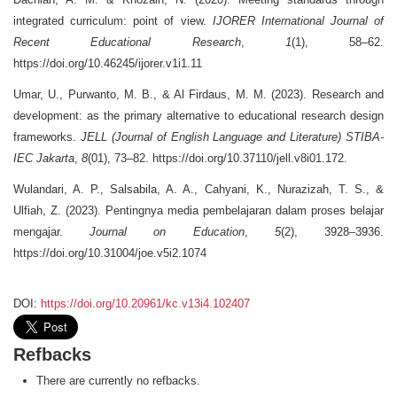
integrated curriculum: point of view.
IJORER International Journal of
Recent Educational Research
,
1
(1), 58–62.
https://doi.org/10.46245/ijorer.v1i1.11
Umar, U., Purwanto, M. B., & Al Firdaus, M. M. (2023). Research and
development: as the primary alternative to educational research design
frameworks.
JELL (Journal of English Language and Literature) STIBA-
IEC Jakarta
,
8
(01), 73–82. https://doi.org/10.37110/jell.v8i01.172.
Wulandari, A. P., Salsabila, A. A., Cahyani, K., Nurazizah, T. S., &
Ulfiah, Z. (2023). Pentingnya media pembelajaran dalam proses belajar
mengajar.
Journal on Education
,
5
(2), 3928–3936.
https://doi.org/10.31004/joe.v5i2.1074
DOI:
https://doi.org/10.20961/kc.v13i4.102407
Refbacks
There are currently no refbacks.