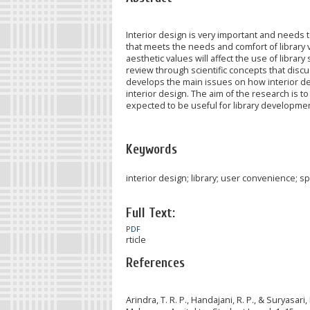
Interior design is very important and needs t
that meets the needs and comfort of library 
aesthetic values will affect the use of librar
review through scientific concepts that discu
develops the main issues on how interior desi
interior design. The aim of the research is to 
expected to be useful for library development 
Keywords
interior design; library; user convenience; sp
Full Text:
PDF
rticle
References
Arindra, T. R. P., Handajani, R. P., & Suryas