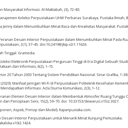
dan Masyarakat Informasi. Al-Maktabah, (3), 72–83.
. Manajemen Koleksi Perpustakaan UHW Perbanas Surabaya. Pustaka Ilmiah, 8(
ca Jenny dalam Menumbuhkan Minat Baca dan Kreativitas Masyarakat. Pustaka
14). Peranan Desain Interior Perpustakaan dalam Menumbuhkan Minat Pada R
pustakaan, 2(1), 37–45. doi:10.24198/jkip.v2i1.11626.
ah Tinggal. Gramedia.
leksi Elektronik Perpustakaan Perguruan Tinggi di Era Digital Sebuah Studi
takaan dan Informasi, 6(2), 1–15.
or 20 Tahun 2003 Tentang Sistem Pendidikan Nasional. Sinar Grafika, 1–38
. I. (2020). Manfaat Jaringan Wi-Fi di Perpustakaan Politeknik Kesehatan Keme
ndapatkan Informasi. Acta Diurna Komunikasi, 2(3), 1–12.
). Peranan Elemen Desain Interior dalam Membentuk Atmosfer Ruang Tunggu C
 dan Penciptaan Seni, 15(2), 59–70. doi: 10.33153/dewaruci.v15i2.3027.
omponen, Aspek, Prinsip dan Model). Kajianpustaka.com.
nsep Desain Interior Perpustakaan untuk Menarik Minat Kunjung Pemustaka.
akaloka.v10i2.1424.