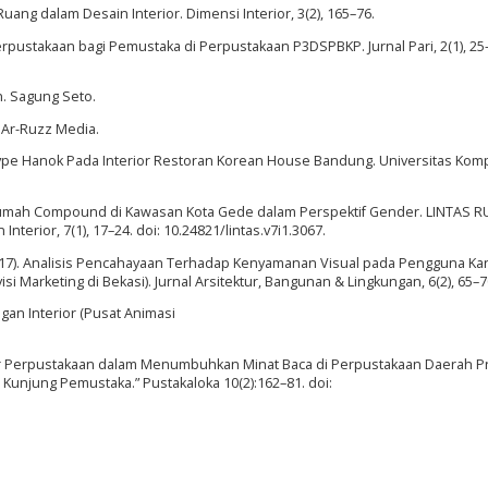
uang dalam Desain Interior. Dimensi Interior, 3(2), 165–76.
erpustakaan bagi Pemustaka di Perpustakaan P3DSPBKP. Jurnal Pari, 2(1), 25–
n. Sagung Seto.
 Ar-Ruzz Media.
n-Type Hanok Pada Interior Restoran Korean House Bandung. Universitas Kom
 Rumah Compound di Kawasan Kota Gede dalam Perspektif Gender. LINTAS 
erior, 7(1), 17–24. doi: 10.24821/lintas.v7i1.3067.
. (2017). Analisis Pencahayaan Terhadap Kenyamanan Visual pada Pengguna Ka
isi Marketing di Bekasi). Jurnal Arsitektur, Bangunan & Lingkungan, 6(2), 65–7
ngan Interior (Pusat Animasi
ior Perpustakaan dalam Menumbuhkan Minat Baca di Perpustakaan Daerah P
 Kunjung Pemustaka.” Pustakaloka 10(2):162–81. doi: