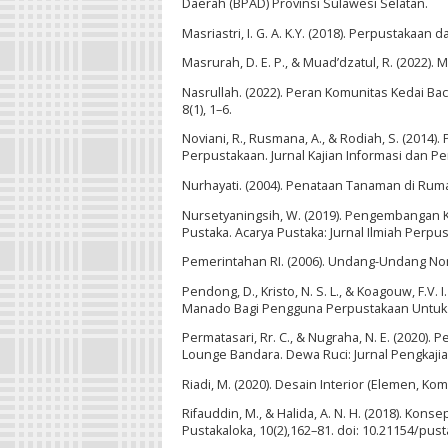
Daerah (BPAD) Provinsi Sulawesi Selatan.
Masriastri, I. G. A. K.Y. (2018). Perpustakaan 
Masrurah, D. E. P., & Muad’dzatul, R. (2022)
Nasrullah. (2022). Peran Komunitas Kedai Ba
8(1), 1–6.
Noviani, R., Rusmana, A., & Rodiah, S. (20
Perpustakaan. Jurnal Kajian Informasi dan Per
Nurhayati. (2004). Penataan Tanaman di Rum
Nursetyaningsih, W. (2019). Pengembangan Ko
Pustaka. Acarya Pustaka: Jurnal Ilmiah Perpus
Pemerintahan RI. (2006). Undang-Undang Nom
Pendong, D., Kristo, N. S. L., & Koagouw, F.V
Manado Bagi Pengguna Perpustakaan Untuk Me
Permatasari, Rr. C., & Nugraha, N. E. (2020
Lounge Bandara. Dewa Ruci: Jurnal Pengkajian
Riadi, M. (2020). Desain Interior (Elemen, K
Rifauddin, M., & Halida, A. N. H. (2018). Ko
Pustakaloka, 10(2),162–81. doi: 10.21154/pust