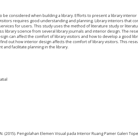
o be considered when building a library. Efforts to present a library interior
visitors requires good understanding and planning. Library interiors that c
y services for users. This study uses the method of literature study or literat
ss library science from several library journals and interior design. The res
gn can affect the comfort of library visitors and how to develop a good lib
find out how interior design affects the comfort of library visitors. This rese
and facilitate planning in the library.
atial
ari, N. (2015). Pengolahan Elemen Visual pada Interior Ruang Pamer Galeri Top