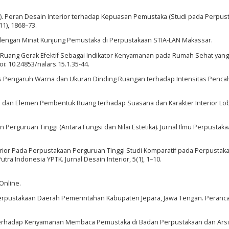
2015). Peran Desain Interior terhadap Kepuasan Pemustaka (Studi pada Perpus
11), 1868–73.
r dengan Minat Kunjung Pemustaka di Perpustakaan STIA-LAN Makassar.
an Ruang Gerak Efektif Sebagai Indikator Kenyamanan pada Rumah Sehat yang
oi: 10.24853/nalars.15.1.35-44.
alisis Pengaruh Warna dan Ukuran Dinding Ruangan terhadap Intensitas Penca
is dan Elemen Pembentuk Ruang terhadap Suasana dan Karakter Interior Lob
 Perguruan Tinggi (Antara Fungsi dan Nilai Estetika). Jurnal Ilmu Perpustak
nterior Pada Perpustakaan Perguruan Tinggi Studi Komparatif pada Perpustak
tra Indonesia YPTK. Jurnal Desain Interior, 5(1), 1–10.
Online.
ior Perpustakaan Daerah Pemerintahan Kabupaten Jepara, Jawa Tengan. Peranc
r Terhadap Kenyamanan Membaca Pemustaka di Badan Perpustakaan dan Ars