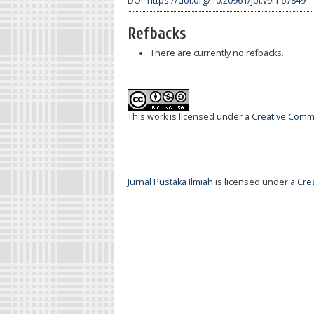
DOI:
https://doi.org/10.20961/jpi.v9i1.67849
Refbacks
There are currently no refbacks.
This work is licensed under a
Creative Commo
Jurnal Pustaka Ilmiah
is licensed under a
Cre