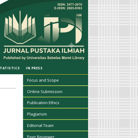
TATISTICS
IN PRESS
Focus and Scope
Online Submission
Publication Ethics
Plagiarism
Editorial Team
Peer Reviewer