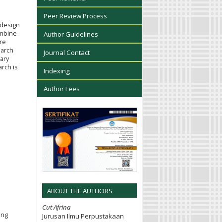
Peer Review Process
 design
ombine
Author Guidelines
ure
earch
Journal Contact
rary
arch is
Indexing
Author Fees
ABOUT THE AUTHORS
Cut Afrina
eng
Jurusan Ilmu Perpustakaan