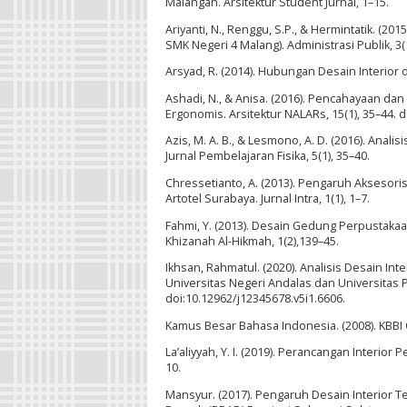
Malangan. Arsitektur Student Jurnal, 1–15.
Ariyanti, N., Renggu, S.P., & Hermintatik. (
SMK Negeri 4 Malang). Administrasi Publik, 3(
Arsyad, R. (2014). Hubungan Desain Interio
Ashadi, N., & Anisa. (2016). Pencahayaan d
Ergonomis. Arsitektur NALARs, 15(1), 35–44. d
Azis, M. A. B., & Lesmono, A. D. (2016). An
Jurnal Pembelajaran Fisika, 5(1), 35–40.
Chressetianto, A. (2013). Pengaruh Aksesor
Artotel Surabaya. Jurnal Intra, 1(1), 1–7.
Fahmi, Y. (2013). Desain Gedung Perpustakaan
Khizanah Al-Hikmah, 1(2),139–45.
Ikhsan, Rahmatul. (2020). Analisis Desain I
Universitas Negeri Andalas dan Universitas Pu
doi:10.12962/j12345678.v5i1.6606.
Kamus Besar Bahasa Indonesia. (2008). KBBI 
La’aliyyah, Y. I. (2019). Perancangan Inter
10.
Mansyur. (2017). Pengaruh Desain Interio