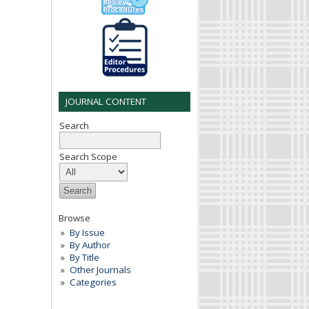
JOURNAL CONTENT
Search
Search Scope
Browse
By Issue
By Author
By Title
Other Journals
Categories