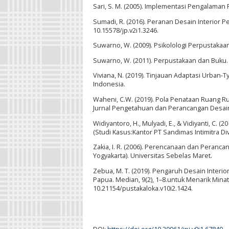
Sari, S. M. (2005). Implementasi Pengalaman R
Sumadi, R. (2016). Peranan Desain Interior P
10.15578/jp.v2i1.3246.
Suwarno, W. (2009). Psikolologi Perpustakaa
Suwarno, W. (2011). Perpustakaan dan Buku.
Viviana, N. (2019). Tinjauan Adaptasi Urba
Indonesia.
Waheni, C.W. (2019). Pola Penataan Ruang
Jurnal Pengetahuan dan Perancangan Desain Int
Widiyantoro, H., Mulyadi, E., & Vidiyanti, C
(Studi Kasus:Kantor PT Sandimas Intimitra Div
Zakia, I. R. (2006). Perencanaan dan Peranca
Yogyakarta). Universitas Sebelas Maret.
Zebua, M. T. (2019). Pengaruh Desain Inter
Papua. Median, 9(2), 1–8.untuk Menarik Minat
10.21154/pustakaloka.v10i2.1424.