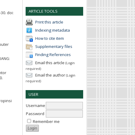
ARTICLE TOOLS
30. doi:
Print this article
Indexing metadata
How to cite item
puter
Supplementary files
Finding References
RUANG:
Email this article
(Login
required)
ntor
Email the author
(Login
0.
required)
USER
ropinsi
Username
Password
Remember me