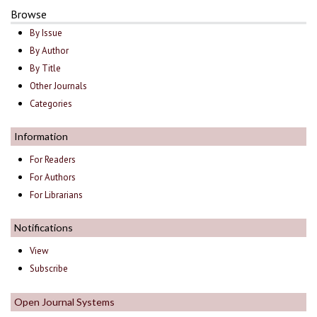
Browse
By Issue
By Author
By Title
Other Journals
Categories
Information
For Readers
For Authors
For Librarians
Notifications
View
Subscribe
Open Journal Systems