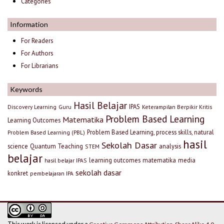
Categories
Information
For Readers
For Authors
For Librarians
Keywords
Hasil Belajar
IPAS
Discovery Learning
Guru
Keterampilan Berpikir Kritis
Problem Based Learning
Matematika
Learning Outcomes
Problem Based Learning, process skills, natural
Problem Based Learning (PBL)
hasil
Sekolah Dasar
science
Quantum Teaching
analysis
STEM
belajar
learning outcomes
matematika
media
hasil belajar IPAS
sekolah dasar
konkret
pembelajaran IPA