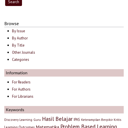
Browse
By Issue
By Author
By Title
Other Journals
Categories
Information
For Readers
For Authors
For Librarians
Keywords
Hasil Belajar
IPAS
Discovery Learning
Guru
Keterampilan Berpikir Kritis
Problem Based Learning
Matematika
Learning Outcomes