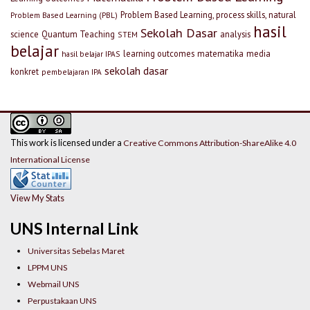
Problem Based Learning, process skills, natural
Problem Based Learning (PBL)
hasil
Sekolah Dasar
science
Quantum Teaching
analysis
STEM
belajar
learning outcomes
matematika
media
hasil belajar IPAS
sekolah dasar
konkret
pembelajaran IPA
This work is licensed under a
Creative Commons Attribution-ShareAlike 4.0
International License
View My Stats
UNS Internal Link
Universitas Sebelas Maret
LPPM UNS
Webmail UNS
Perpustakaan UNS