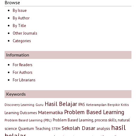
Browse
By Issue
By Author
By Title
Other Journals
Categories
Information
For Readers
For Authors
For Librarians
Keywords
Hasil Belajar
IPAS
Discovery Learning
Guru
Keterampilan Berpikir Kritis
Problem Based Learning
Matematika
Learning Outcomes
Problem Based Learning, process skills, natural
Problem Based Learning (PBL)
hasil
Sekolah Dasar
science
Quantum Teaching
analysis
STEM
belajar