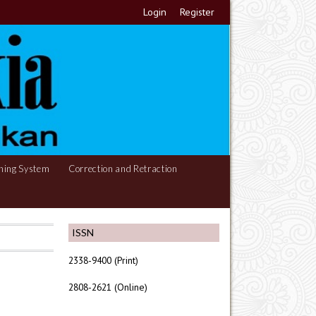
Login
Register
hing System
Correction and Retraction
ISSN
2338-9400 (Print)
2808-2621 (Online)