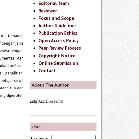
Editorial Team
Reviewer
Focus and Scope
Author Guidelines
Publication Ethics
 tua terhadap
Open Access Policy
f dengan jenis
Peer-Review Process
 siswa dengan
Copyright Notice
umentasi dan
Online Submission
ilai koefisien
Contact
il penelitian,
 belajar siswa
About The Author
orang tua dan
yang diperoleh
Latif Aziz Dika Putra
User
Username