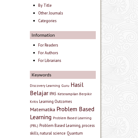
By Title
Other Journals
Categories
Information
For Readers
For Authors
For Librarians
Keywords
Hasil
Discovery Learning
Guru
Belajar
IPAS
Keterampilan Berpikir
Learning Outcomes
Kritis
Problem Based
Matematika
Learning
Problem Based Learning
Problem Based Learning, process
(PBL)
skills, natural science
Quantum