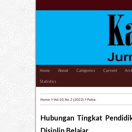
Home
About
Categories
Current
Arc
Statistics
Home
>
Vol 10, No 2 (2022)
>
Putra
Hubungan Tingkat Pendidi
Disiplin Belajar