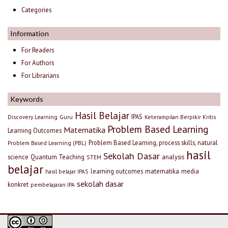
Categories
Information
For Readers
For Authors
For Librarians
Keywords
Hasil Belajar
IPAS
Discovery Learning
Guru
Keterampilan Berpikir Kritis
Problem Based Learning
Matematika
Learning Outcomes
Problem Based Learning, process skills, natural
Problem Based Learning (PBL)
hasil
Sekolah Dasar
science
Quantum Teaching
analysis
STEM
belajar
learning outcomes
matematika
media
hasil belajar IPAS
sekolah dasar
konkret
pembelajaran IPA