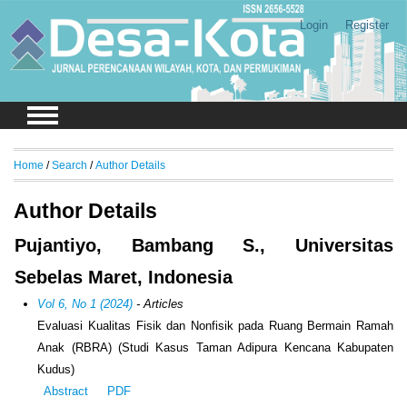
Login
Register
Home
/
Search
/
Author Details
Author Details
Pujantiyo, Bambang S., Universitas
Sebelas Maret, Indonesia
Vol 6, No 1 (2024)
- Articles
Evaluasi Kualitas Fisik dan Nonfisik pada Ruang Bermain Ramah
Anak (RBRA) (Studi Kasus Taman Adipura Kencana Kabupaten
Kudus)
Abstract
PDF