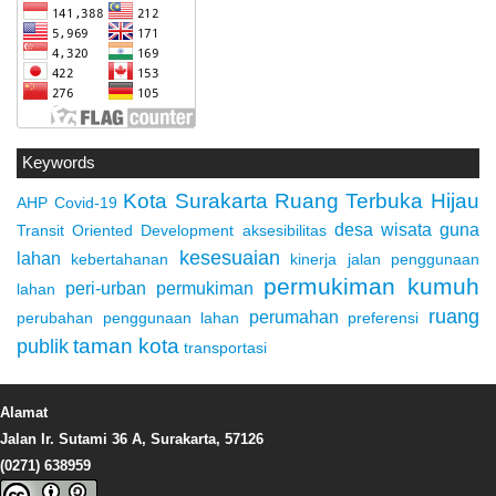
Keywords
Kota Surakarta
Ruang Terbuka Hijau
AHP
Covid-19
desa wisata
guna
Transit Oriented Development
aksesibilitas
kesesuaian
lahan
kebertahanan
kinerja jalan
penggunaan
permukiman kumuh
peri-urban
permukiman
lahan
ruang
perumahan
perubahan penggunaan lahan
preferensi
taman kota
publik
transportasi
Alamat
Jalan Ir. Sutami 36 A, Surakarta, 57126
(0271) 638959