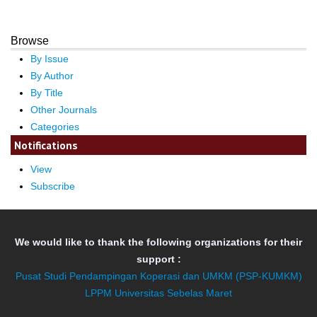
Browse
By Issue
By Author
By Title
Other Journals
Categories
Notifications
View
Subscribe
We would like to thank the following organizations for their
support :
Pusat Studi Pendampingan Koperasi dan UMKM (PSP-KUMKM)
LPPM Universitas Sebelas Maret