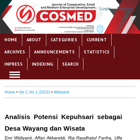
Login
Register
HOME
ABOUT
CATEGORIES
CURRENT
ARCHIVES
ANNOUNCEMENTS
STATISTICS
INPRESS
INDEXING
SEARCH
Home
>
Vol 2, No 1 (2023)
>
Widiyanti
Analisis Potensi Kepuhsari sebagai
Desa Wayang dan Wisata
Emi Widiyanti, Affan Akbareldi, Ria Raudhatul Fariha, Ulfa