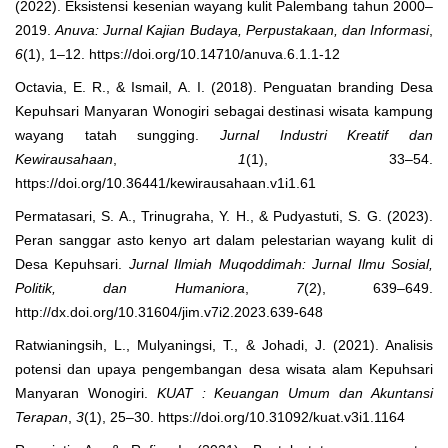
(2022). Eksistensi kesenian wayang kulit Palembang tahun 2000–
2019.
Anuva: Jurnal Kajian Budaya, Perpustakaan, dan Informasi
,
6
(1), 1–12. https://doi.org/10.14710/anuva.6.1.1-12
Octavia, E. R., & Ismail, A. I. (2018). Penguatan branding Desa
Kepuhsari Manyaran Wonogiri sebagai destinasi wisata kampung
wayang tatah sungging.
Jurnal Industri Kreatif dan
Kewirausahaan
,
1
(1), 33–54.
https://doi.org/10.36441/kewirausahaan.v1i1.61
Permatasari, S. A., Trinugraha, Y. H., & Pudyastuti, S. G. (2023).
Peran sanggar asto kenyo art dalam pelestarian wayang kulit di
Desa Kepuhsari.
Jurnal Ilmiah Muqoddimah: Jurnal Ilmu Sosial,
Politik, dan Humaniora
,
7
(2), 639–649.
http://dx.doi.org/10.31604/jim.v7i2.2023.639-648
Ratwianingsih, L., Mulyaningsi, T., & Johadi, J. (2021). Analisis
potensi dan upaya pengembangan desa wisata alam Kepuhsari
Manyaran Wonogiri.
KUAT
: Keuangan Umum dan Akuntansi
Terapan
,
3
(1), 25–30. https://doi.org/10.31092/kuat.v3i1.1164