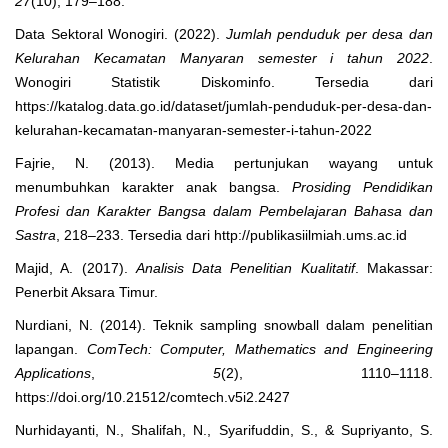
27
(10), 179–188.
Data Sektoral Wonogiri. (2022).
Jumlah penduduk per desa dan
Kelurahan Kecamatan Manyaran semester i tahun 2022
.
Wonogiri Statistik Diskominfo. Tersedia dari
https://katalog.data.go.id/dataset/jumlah-penduduk-per-desa-dan-
kelurahan-kecamatan-manyaran-semester-i-tahun-2022
Fajrie, N. (2013). Media pertunjukan wayang untuk
menumbuhkan karakter anak bangsa.
Prosiding Pendidikan
Profesi dan Karakter Bangsa dalam Pembelajaran Bahasa dan
Sastra
, 218–233. Tersedia dari http://publikasiilmiah.ums.ac.id
Majid, A. (2017).
Analisis Data Penelitian Kualitatif
. Makassar:
Penerbit Aksara Timur.
Nurdiani, N. (2014). Teknik sampling snowball dalam penelitian
lapangan.
ComTech: Computer, Mathematics and Engineering
Applications
,
5
(2), 1110–1118.
https://doi.org/10.21512/comtech.v5i2.2427
Nurhidayanti, N., Shalifah, N., Syarifuddin, S., & Supriyanto, S.