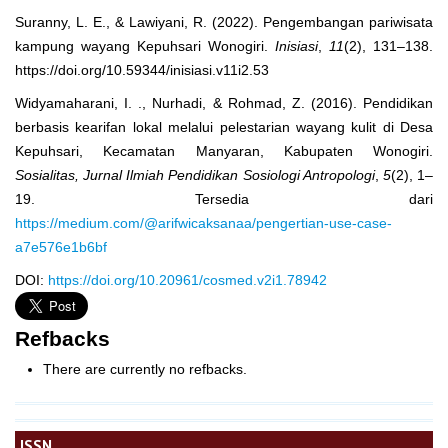
Suranny, L. E., & Lawiyani, R. (2022). Pengembangan pariwisata
kampung wayang Kepuhsari Wonogiri.
Inisiasi
,
11
(2), 131–138.
https://doi.org/10.59344/inisiasi.v11i2.53
Widyamaharani, I. ., Nurhadi, & Rohmad, Z. (2016). Pendidikan
berbasis kearifan lokal melalui pelestarian wayang kulit di Desa
Kepuhsari, Kecamatan Manyaran, Kabupaten Wonogiri.
Sosialitas, Jurnal Ilmiah Pendidikan Sosiologi Antropologi
,
5
(2), 1–
19. Tersedia dari
https://medium.com/@arifwicaksanaa/pengertian-use-case-
a7e576e1b6bf
DOI:
https://doi.org/10.20961/cosmed.v2i1.78942
Refbacks
There are currently no refbacks.
ISSN