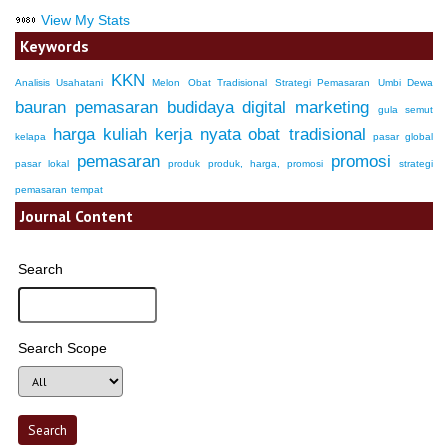
View My Stats
Keywords
KKN
Analisis Usahatani
Melon
Obat Tradisional
Strategi Pemasaran
Umbi Dewa
bauran pemasaran
budidaya
digital marketing
gula semut
harga
kuliah kerja nyata
obat tradisional
kelapa
pasar global
pemasaran
promosi
pasar lokal
produk
produk, harga, promosi
strategi
pemasaran
tempat
Journal Content
Search
Search Scope