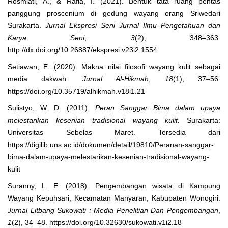
Rosmiati, A., & Rafia, I. (2021). Bentuk tata ruang pentas
panggung proscenium di gedung wayang orang Sriwedari
Surakarta.
Jurnal Ekspresi Seni Jurnal Ilmu Pengetahuan dan
Karya Seni
,
3
(2), 348–363.
http://dx.doi.org/10.26887/ekspresi.v23i2.1554
Setiawan, E. (2020). Makna nilai filosofi wayang kulit sebagai
media dakwah.
Jurnal Al-Hikmah
,
18
(1), 37–56.
https://doi.org/10.35719/alhikmah.v18i1.21
Sulistyo, W. D. (2011).
Peran Sanggar Bima dalam upaya
melestarikan kesenian tradisional wayang kulit.
Surakarta:
Universitas Sebelas Maret. Tersedia dari
https://digilib.uns.ac.id/dokumen/detail/19810/Peranan-sanggar-
bima-dalam-upaya-melestarikan-kesenian-tradisional-wayang-
kulit
Suranny, L. E. (2018). Pengembangan wisata di Kampung
Wayang Kepuhsari, Kecamatan Manyaran, Kabupaten Wonogiri.
Jurnal Litbang Sukowati
: Media Penelitian Dan Pengembangan
,
1
(2), 34–48. https://doi.org/10.32630/sukowati.v1i2.18