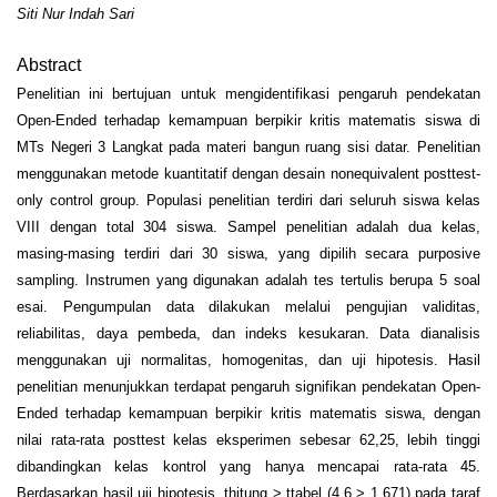
Siti Nur Indah Sari
Abstract
Penelitian ini bertujuan untuk mengidentifikasi pengaruh pendekatan
Open-Ended terhadap kemampuan berpikir kritis matematis siswa di
MTs Negeri 3 Langkat pada materi bangun ruang sisi datar. Penelitian
menggunakan metode kuantitatif dengan desain nonequivalent posttest-
only control group. Populasi penelitian terdiri dari seluruh siswa kelas
VIII dengan total 304 siswa. Sampel penelitian adalah dua kelas,
masing-masing terdiri dari 30 siswa, yang dipilih secara purposive
sampling. Instrumen yang digunakan adalah tes tertulis berupa 5 soal
esai. Pengumpulan data dilakukan melalui pengujian validitas,
reliabilitas, daya pembeda, dan indeks kesukaran. Data dianalisis
menggunakan uji normalitas, homogenitas, dan uji hipotesis. Hasil
penelitian menunjukkan terdapat pengaruh signifikan pendekatan Open-
Ended terhadap kemampuan berpikir kritis matematis siswa, dengan
nilai rata-rata posttest kelas eksperimen sebesar 62,25, lebih tinggi
dibandingkan kelas kontrol yang hanya mencapai rata-rata 45.
Berdasarkan hasil uji hipotesis, thitung > ttabel (4,6 > 1,671) pada taraf