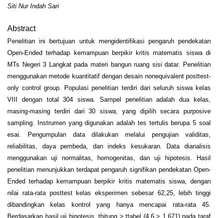
Siti Nur Indah Sari
Abstract
Penelitian ini bertujuan untuk mengidentifikasi pengaruh pendekatan
Open-Ended terhadap kemampuan berpikir kritis matematis siswa di
MTs Negeri 3 Langkat pada materi bangun ruang sisi datar. Penelitian
menggunakan metode kuantitatif dengan desain nonequivalent posttest-
only control group. Populasi penelitian terdiri dari seluruh siswa kelas
VIII dengan total 304 siswa. Sampel penelitian adalah dua kelas,
masing-masing terdiri dari 30 siswa, yang dipilih secara purposive
sampling. Instrumen yang digunakan adalah tes tertulis berupa 5 soal
esai. Pengumpulan data dilakukan melalui pengujian validitas,
reliabilitas, daya pembeda, dan indeks kesukaran. Data dianalisis
menggunakan uji normalitas, homogenitas, dan uji hipotesis. Hasil
penelitian menunjukkan terdapat pengaruh signifikan pendekatan Open-
Ended terhadap kemampuan berpikir kritis matematis siswa, dengan
nilai rata-rata posttest kelas eksperimen sebesar 62,25, lebih tinggi
dibandingkan kelas kontrol yang hanya mencapai rata-rata 45.
Berdasarkan hasil uji hipotesis, thitung > ttabel (4,6 > 1,671) pada taraf