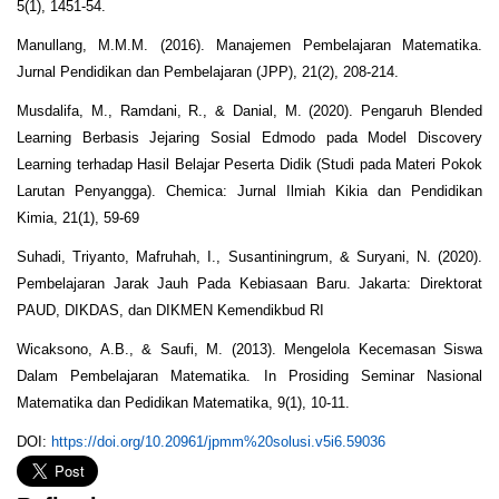
5(1), 1451-54.
Manullang, M.M.M. (2016). Manajemen Pembelajaran Matematika.
Jurnal Pendidikan dan Pembelajaran (JPP), 21(2), 208-214.
Musdalifa, M., Ramdani, R., & Danial, M. (2020). Pengaruh Blended
Learning Berbasis Jejaring Sosial Edmodo pada Model Discovery
Learning terhadap Hasil Belajar Peserta Didik (Studi pada Materi Pokok
Larutan Penyangga). Chemica: Jurnal Ilmiah Kikia dan Pendidikan
Kimia, 21(1), 59-69
Suhadi, Triyanto, Mafruhah, I., Susantiningrum, & Suryani, N. (2020).
Pembelajaran Jarak Jauh Pada Kebiasaan Baru. Jakarta: Direktorat
PAUD, DIKDAS, dan DIKMEN Kemendikbud RI
Wicaksono, A.B., & Saufi, M. (2013). Mengelola Kecemasan Siswa
Dalam Pembelajaran Matematika. In Prosiding Seminar Nasional
Matematika dan Pedidikan Matematika, 9(1), 10-11.
DOI:
https://doi.org/10.20961/jpmm%20solusi.v5i6.59036