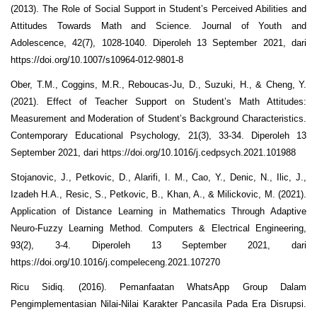
(2013). The Role of Social Support in Student’s Perceived Abilities and
Attitudes Towards Math and Science. Journal of Youth and
Adolescence, 42(7), 1028-1040. Diperoleh 13 September 2021, dari
https://doi.org/10.1007/s10964-012-9801-8
Ober, T.M., Coggins, M.R., Reboucas-Ju, D., Suzuki, H., & Cheng, Y.
(2021). Effect of Teacher Support on Student’s Math Attitudes:
Measurement and Moderation of Student’s Background Characteristics.
Contemporary Educational Psychology, 21(3), 33-34. Diperoleh 13
September 2021, dari https://doi.org/10.1016/j.cedpsych.2021.101988
Stojanovic, J., Petkovic, D., Alarifi, I. M., Cao, Y., Denic, N., Ilic, J.,
Izadeh H.A., Resic, S., Petkovic, B., Khan, A., & Milickovic, M. (2021).
Application of Distance Learning in Mathematics Through Adaptive
Neuro-Fuzzy Learning Method. Computers & Electrical Engineering,
93(2), 3-4. Diperoleh 13 September 2021, dari
https://doi.org/10.1016/j.compeleceng.2021.107270
Ricu Sidiq. (2016). Pemanfaatan WhatsApp Group Dalam
Pengimplementasian Nilai-Nilai Karakter Pancasila Pada Era Disrupsi.