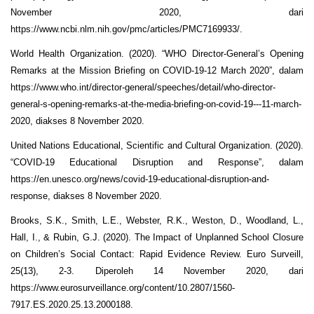
November 2020, dari
https://www.ncbi.nlm.nih.gov/pmc/articles/PMC7169933/.
World Health Organization. (2020). “WHO Director-General’s Opening
Remarks at the Mission Briefing on COVID-19-12 March 2020”, dalam
https://www.who.int/director-general/speeches/detail/who-director-
general-s-opening-remarks-at-the-media-briefing-on-covid-19---11-march-
2020, diakses 8 November 2020.
United Nations Educational, Scientific and Cultural Organization. (2020).
“COVID-19 Educational Disruption and Response”, dalam
https://en.unesco.org/news/covid-19-educational-disruption-and-
response, diakses 8 November 2020.
Brooks, S.K., Smith, L.E., Webster, R.K., Weston, D., Woodland, L.,
Hall, I., & Rubin, G.J. (2020). The Impact of Unplanned School Closure
on Children’s Social Contact: Rapid Evidence Review. Euro Surveill,
25(13), 2-3. Diperoleh 14 November 2020, dari
https://www.eurosurveillance.org/content/10.2807/1560-
7917.ES.2020.25.13.2000188.