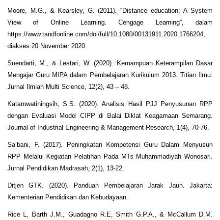
Moore, M.G., & Kearsley, G. (2011). “Distance education: A System
View of Online Learning. Cengage Learning”, dalam
https://www.tandfonline.com/doi/full/10.1080/00131911.2020.1766204,
diakses 20 November 2020.
Suendarti, M., & Lestari, W. (2020). Kemampuan Keterampilan Dasar
Mengajar Guru MIPA dalam Pembelajaran Kurikulum 2013. Titian Ilmu:
Jurnal Ilmiah Multi Science, 12(2), 43 – 48.
Katamwatiningsih, S.S. (2020). Analisis Hasil PJJ Penyusunan RPP
dengan Evaluasi Model CIPP di Balai Diklat Keagamaan Semarang.
Journal of Industrial Engineering & Management Research, 1(4), 70-76.
Sa’bani, F. (2017). Peningkatan Kompetensi Guru Dalam Menyusun
RPP Melalui Kegiatan Pelatihan Pada MTs Muhammadiyah Wonosari.
Jurnal Pendidikan Madrasah, 2(1), 13-22.
Ditjen GTK. (2020). Panduan Pembelajaran Jarak Jauh. Jakarta:
Kementerian Pendidikan dan Kebudayaan.
Rice L, Barth J.M., Guadagno R.E, Smith G.P.A., & McCallum D.M.