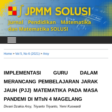
Login
Register
Home
>
Vol 5, No 6 (2021)
>
Arsy
IMPLEMENTASI GURU DALAM
MERANCANG PEMBELAJARAN JARAK
JAUH (PJJ) MATEMATIKA PADA MASA
PANDEMI DI MTsN 4 MAGELANG
Divani Dzakia Arsy, Triyanto Triyanto, Yemi Kuswardi