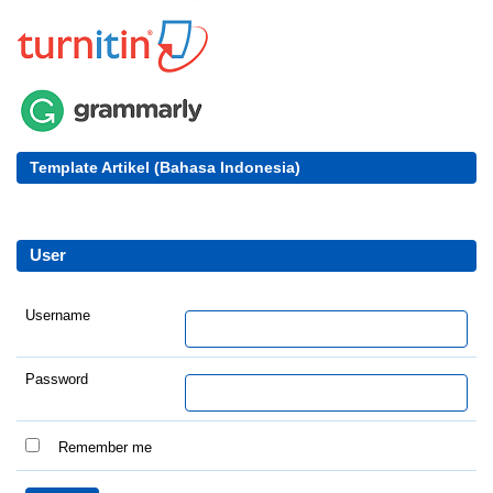
Template Artikel (Bahasa Indonesia)
User
Username
Password
Remember me