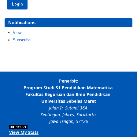
Notifications
View
Subscribe
View My Stats