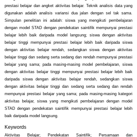
prestasi belajar dan angket aktivitas belajar. Teknik analisis data yang
digunakan adalah analisis variansi dua jalan dengan sel tak sama.
Simpulan penelitian ini adalah: siswa yang mengikuti pembelajaran
dengan model STAD dengan pendekatan saintifik mempunyai prestasi
belajar lebih baik daripada model langsung; siswa dengan aktivitas
belajar tinggi mempunyai prestasi belajar lebih baik daripada siswa
dengan aktivitas belajar rendah, sedangkan siswa dengan aktivitas
belajar tinggi dan sedang serta sedang dan rendah mempunyai prestasi
belajar yang sama; pada masing-masing model pembelajaran, siswa
dengan aktivitas belajar tinggi mempunyai prestasi belajar lebih baik
daripada siswa dengan aktivitas belajar rendah, sedangkan siswa
dengan aktivitas belajar tinggi dan sedang serta sedang dan rendah
mempunyai prestasi belajar yang sama; pada masing-masing kategori
aktivitas belajar, siswa yang mengikuti pembelajaran dengan model
STAD dengan pendekatan saintifik mempunyai prestasi belajar lebih
baik daripada model langsung.
Keywords
Aktivitas Belajar; Pendekatan Saintifik; Persamaan dan