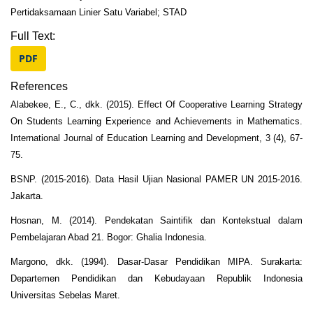
Pertidaksamaan Linier Satu Variabel; STAD
Full Text:
PDF
References
Alabekee, E., C., dkk. (2015). Effect Of Cooperative Learning Strategy
On Students Learning Experience and Achievements in Mathematics.
International Journal of Education Learning and Development, 3 (4), 67-
75.
BSNP. (2015-2016). Data Hasil Ujian Nasional PAMER UN 2015-2016.
Jakarta.
Hosnan, M. (2014). Pendekatan Saintifik dan Kontekstual dalam
Pembelajaran Abad 21. Bogor: Ghalia Indonesia.
Margono, dkk. (1994). Dasar-Dasar Pendidikan MIPA. Surakarta:
Departemen Pendidikan dan Kebudayaan Republik Indonesia
Universitas Sebelas Maret.