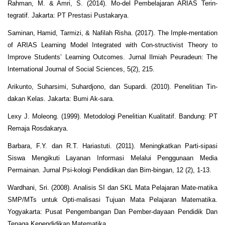
Rahman, M. & Amri, S. (2014). Mo-del Pembelajaran ARIAS Terin-
tegratif. Jakarta: PT Prestasi Pustakarya.
Saminan, Hamid, Tarmizi, & Nafilah Risha. (2017). The Imple-mentation
of ARIAS Learning Model Integrated with Con-structivist Theory to
Improve Students’ Learning Outcomes. Jurnal Ilmiah Peuradeun: The
International Journal of Social Sciences, 5(2), 215.
Arikunto, Suharsimi, Suhardjono, dan Supardi. (2010). Penelitian Tin-
dakan Kelas. Jakarta: Bumi Ak-sara.
Lexy J. Moleong. (1999). Metodologi Penelitian Kualitatif. Bandung: PT
Remaja Rosdakarya.
Barbara, F.Y. dan R.T. Hariastuti. (2011). Meningkatkan Parti-sipasi
Siswa Mengikuti Layanan Informasi Melalui Penggunaan Media
Permainan. Jurnal Psi-kologi Pendidikan dan Bim-bingan, 12 (2), 1-13.
Wardhani, Sri. (2008). Analisis SI dan SKL Mata Pelajaran Mate-matika
SMP/MTs untuk Opti-malisasi Tujuan Mata Pelajaran Matematika.
Yogyakarta: Pusat Pengembangan Dan Pember-dayaan Pendidik Dan
Tenaga Kependidikan Matematika