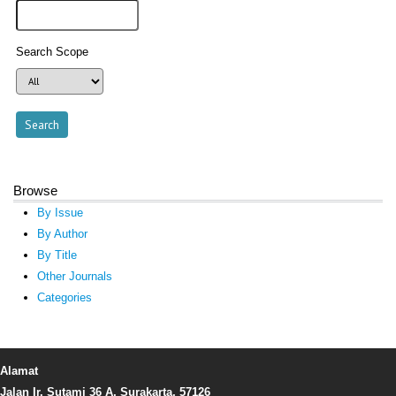
Search Scope
Browse
By Issue
By Author
By Title
Other Journals
Categories
Alamat
Jalan Ir. Sutami 36 A, Surakarta, 57126