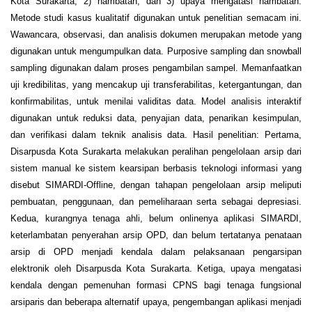
Kota Surakarta; 2) hambatan; dan 3) upaya mengatasi hambatan.
Metode studi kasus kualitatif digunakan untuk penelitian semacam ini.
Wawancara, observasi, dan analisis dokumen merupakan metode yang
digunakan untuk mengumpulkan data. Purposive sampling dan snowball
sampling digunakan dalam proses pengambilan sampel. Memanfaatkan
uji kredibilitas, yang mencakup uji transferabilitas, ketergantungan, dan
konfirmabilitas, untuk menilai validitas data. Model analisis interaktif
digunakan untuk reduksi data, penyajian data, penarikan kesimpulan,
dan verifikasi dalam teknik analisis data. Hasil penelitian: Pertama,
Disarpusda Kota Surakarta melakukan peralihan pengelolaan arsip dari
sistem manual ke sistem kearsipan berbasis teknologi informasi yang
disebut SIMARDI-Offline, dengan tahapan pengelolaan arsip meliputi
pembuatan, penggunaan, dan pemeliharaan serta sebagai depresiasi.
Kedua, kurangnya tenaga ahli, belum onlinenya aplikasi SIMARDI,
keterlambatan penyerahan arsip OPD, dan belum tertatanya penataan
arsip di OPD menjadi kendala dalam pelaksanaan pengarsipan
elektronik oleh Disarpusda Kota Surakarta. Ketiga, upaya mengatasi
kendala dengan pemenuhan formasi CPNS bagi tenaga fungsional
arsiparis dan beberapa alternatif upaya, pengembangan aplikasi menjadi