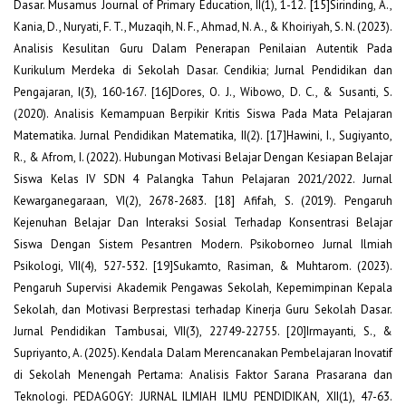
Dasar. Musamus Journal of Primary Education, II(1), 1-12. [15]Sirinding, A.,
Kania, D., Nuryati, F. T., Muzaqih, N. F., Ahmad, N. A., & Khoiriyah, S. N. (2023).
Analisis Kesulitan Guru Dalam Penerapan Penilaian Autentik Pada
Kurikulum Merdeka di Sekolah Dasar. Cendikia; Jurnal Pendidikan dan
Pengajaran, I(3), 160-167. [16]Dores, O. J., Wibowo, D. C., & Susanti, S.
(2020). Analisis Kemampuan Berpikir Kritis Siswa Pada Mata Pelajaran
Matematika. Jurnal Pendidikan Matematika, II(2). [17]Hawini, I., Sugiyanto,
R., & Afrom, I. (2022). Hubungan Motivasi Belajar Dengan Kesiapan Belajar
Siswa Kelas IV SDN 4 Palangka Tahun Pelajaran 2021/2022. Jurnal
Kewarganegaraan, VI(2), 2678-2683. [18] Afifah, S. (2019). Pengaruh
Kejenuhan Belajar Dan Interaksi Sosial Terhadap Konsentrasi Belajar
Siswa Dengan Sistem Pesantren Modern. Psikoborneo Jurnal Ilmiah
Psikologi, VII(4), 527-532. [19]Sukamto, Rasiman, & Muhtarom. (2023).
Pengaruh Supervisi Akademik Pengawas Sekolah, Kepemimpinan Kepala
Sekolah, dan Motivasi Berprestasi terhadap Kinerja Guru Sekolah Dasar.
Jurnal Pendidikan Tambusai, VII(3), 22749-22755. [20]Irmayanti, S., &
Supriyanto, A. (2025). Kendala Dalam Merencanakan Pembelajaran Inovatif
di Sekolah Menengah Pertama: Analisis Faktor Sarana Prasarana dan
Teknologi. PEDAGOGY: JURNAL ILMIAH ILMU PENDIDIKAN, XII(1), 47-63.