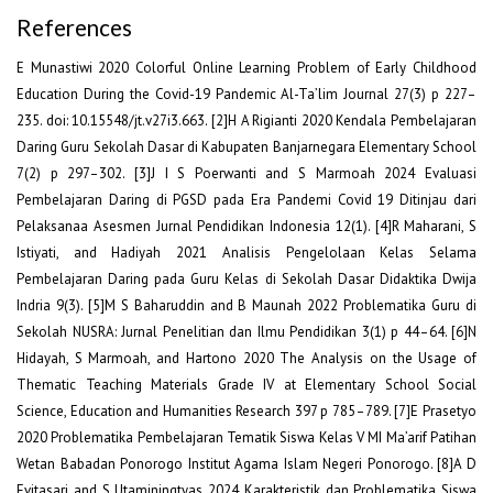
References
E Munastiwi 2020 Colorful Online Learning Problem of Early Childhood
Education During the Covid-19 Pandemic Al-Ta’lim Journal 27(3) p 227–
235. doi: 10.15548/jt.v27i3.663. [2]H A Rigianti 2020 Kendala Pembelajaran
Daring Guru Sekolah Dasar di Kabupaten Banjarnegara Elementary School
7(2) p 297–302. [3]J I S Poerwanti and S Marmoah 2024 Evaluasi
Pembelajaran Daring di PGSD pada Era Pandemi Covid 19 Ditinjau dari
Pelaksanaa Asesmen Jurnal Pendidikan Indonesia 12(1). [4]R Maharani, S
Istiyati, and Hadiyah 2021 Analisis Pengelolaan Kelas Selama
Pembelajaran Daring pada Guru Kelas di Sekolah Dasar Didaktika Dwija
Indria 9(3). [5]M S Baharuddin and B Maunah 2022 Problematika Guru di
Sekolah NUSRA: Jurnal Penelitian dan Ilmu Pendidikan 3(1) p 44–64. [6]N
Hidayah, S Marmoah, and Hartono 2020 The Analysis on the Usage of
Thematic Teaching Materials Grade IV at Elementary School Social
Science, Education and Humanities Research 397 p 785–789. [7]E Prasetyo
2020 Problematika Pembelajaran Tematik Siswa Kelas V MI Ma’arif Patihan
Wetan Babadan Ponorogo Institut Agama Islam Negeri Ponorogo. [8]A D
Evitasari and S Utaminingtyas 2024 Karakteristik dan Problematika Siswa