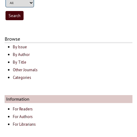
Browse
By Issue
By Author
By Title
Other Journals
Categories
Information
For Readers
For Authors
For Librarians