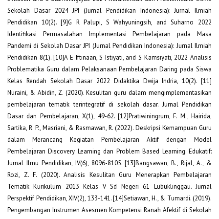
Sekolah Dasar 2024 JPI (Jurnal Pendidikan Indonesia): Jurnal Ilmiah
Pendidikan 10(2). [9]G R Palupi, S Wahyuningsih, and Suharno 2022
Identifikasi Permasalahan Implementasi Pembelajaran pada Masa
Pandemi di Sekolah Dasar JPI (Jurnal Pendidikan Indonesia): Jurnal Ilmiah
Pendidikan 8(1). [10]A E Iftinaan, S Istiyati, and S Kamsiyati, 2022 Analisis
Problematika Guru dalam Pelaksanaan Pembelajaran Daring pada Siswa
Kelas Rendah Sekolah Dasar 2022 Didaktika Dwija Indria, 10(2). [11]
Nuraini, & Abidin, Z. (2020). Kesulitan guru dalam mengimplementasikan
pembelajaran tematik terintegratif di sekolah dasar. Jurnal Pendidikan
Dasar dan Pembelajaran, X(1), 49-62. [12]Pratiwiningrum, F. M., Hairida,
Sartika, R. P., Masriani, & Rasmawan, R. (2022). Deskripsi Kemampuan Guru
dalam Merancang Kegiatan Pembelajaran Aktif dengan Model
Pembelajaran Discovery Learning dan Problem Based Learning. Edukatif:
Jurnal Ilmu Pendidikan, IV(6), 8096-8105. [13]Bangsawan, B., Rijal, A., &
Rozi, Z. F. (2020). Analisis Kesulitan Guru Menerapkan Pembelajaran
Tematik Kurikulum 2013 Kelas V Sd Negeri 61 Lubuklinggau. Jurnal
Perspektif Pendidikan, XIV(2), 133-141. [14]Setiawan, H., & Tumardi. (2019).
Pengembangan Instrumen Asesmen Kompetensi Ranah Afektif di Sekolah