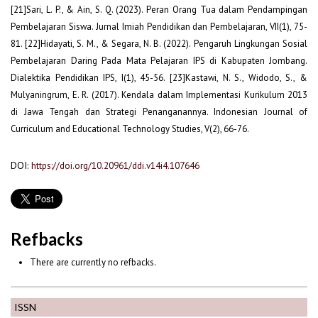
[21]Sari, L. P., & Ain, S. Q. (2023). Peran Orang Tua dalam Pendampingan
Pembelajaran Siswa. Jurnal Imiah Pendidikan dan Pembelajaran, VII(1), 75-
81. [22]Hidayati, S. M., & Segara, N. B. (2022). Pengaruh Lingkungan Sosial
Pembelajaran Daring Pada Mata Pelajaran IPS di Kabupaten Jombang.
Dialektika Pendidikan IPS, I(1), 45-56. [23]Kastawi, N. S., Widodo, S., &
Mulyaningrum, E. R. (2017). Kendala dalam Implementasi Kurikulum 2013
di Jawa Tengah dan Strategi Penanganannya. Indonesian Journal of
Curriculum and Educational Technology Studies, V(2), 66-76.
DOI:
https://doi.org/10.20961/ddi.v14i4.107646
Refbacks
There are currently no refbacks.
ISSN