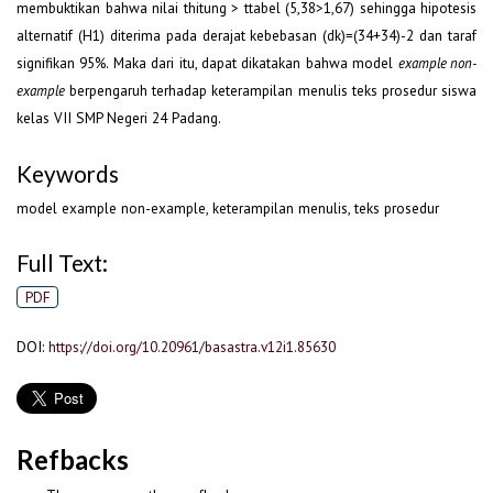
membuktikan bahwa nilai t
> t
(5,38>1,67) sehingga hipotesis
hitung
tabel
alternatif (H
) diterima pada derajat kebebasan (dk)=(34+34)-2 dan taraf
1
signifikan 95%. Maka dari itu, dapat dikatakan bahwa model
example non-
berpengaruh terhadap keterampilan menulis teks prosedur siswa
example
kelas VII SMP Negeri 24 Padang.
Keywords
model example non-example, keterampilan menulis, teks prosedur
Full Text:
PDF
DOI:
https://doi.org/10.20961/basastra.v12i1.85630
Refbacks