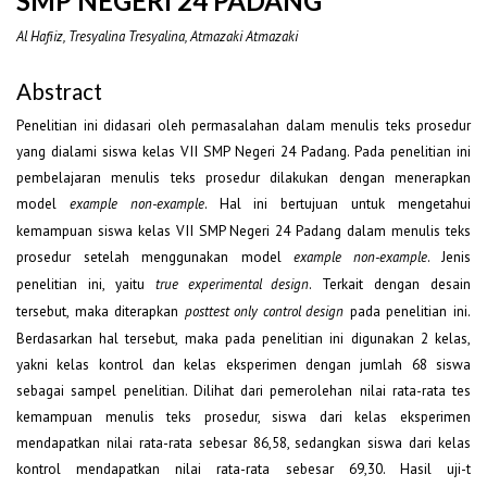
SMP NEGERI 24 PADANG
Al Hafiiz, Tresyalina Tresyalina, Atmazaki Atmazaki
Abstract
Penelitian ini didasari oleh permasalahan dalam menulis teks prosedur
yang dialami siswa kelas VII SMP Negeri 24 Padang. Pada penelitian ini
pembelajaran menulis teks prosedur dilakukan dengan menerapkan
model
. Hal ini bertujuan untuk mengetahui
example
non-example
kemampuan siswa kelas VII SMP Negeri 24 Padang dalam menulis teks
prosedur setelah menggunakan model
. Jenis
example non-example
penelitian ini, yaitu
. Terkait dengan desain
true experimental design
tersebut, maka diterapkan
pada penelitian ini.
posttest only control design
Berdasarkan hal tersebut, maka pada penelitian ini digunakan 2 kelas,
yakni kelas kontrol dan kelas eksperimen dengan jumlah 68 siswa
sebagai sampel penelitian. Dilihat dari pemerolehan nilai rata-rata tes
kemampuan menulis teks prosedur, siswa dari kelas eksperimen
mendapatkan nilai rata-rata sebesar 86,58, sedangkan siswa dari kelas
kontrol mendapatkan nilai rata-rata sebesar 69,30. Hasil uji-t