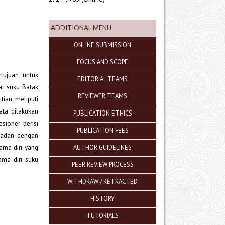
ADDITIONAL MENU
ONLINE SUBMISSION
FOCUS AND SCOPE
rtujuan untuk
EDITORIAL TEAMS
at suku Batak
REVIEWER TEAMS
tian meliputi
ata dilakukan
PUBLICATION ETHICS
sioner berisi
PUBLICATION FEES
 padan dengan
ama diri yang
AUTHOR GUIDELINES
ama diri suku
PEER REVIEW PROCESS
WITHDRAW / RETRACTED
HISTORY
TUTORIALS