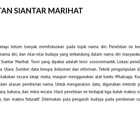
AN SIANTAR MARIHAT
tetapi belum banyak memfokuskan pada topik nama diri. Penelitian ini be
ama diri, dan nilai-nilai budaya yang terkandung dalam nama diri masyarak
iantar Marihat. Teori yang dipakai adalah teori sosiosemantik. Lokasi peneli
era Utara. Sumber data berupa dokumen dan informan. Teknik pengumpulan d
ilakukan secara tatap muka, maupun menggunakan alat bantu Whatsapp. Kue
n, dan alasan pemberian nama. Untuk menganalisis data, digunakan metode
a, bahasa, dan mitra wicara. Hasil penelitian ini terdapat tiga kutub makna n
n, dan makna futuratif. Ditemukan pula pengaruh budaya pada pemberian n