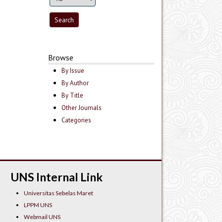
Browse
By Issue
By Author
By Title
Other Journals
Categories
UNS Internal Link
Universitas Sebelas Maret
LPPM UNS
Webmail UNS