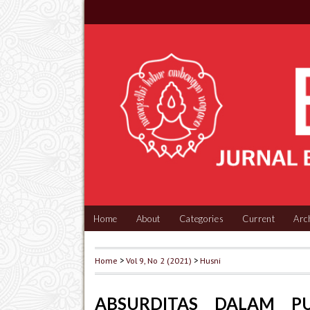
Home
About
Categories
Current
Arc
Home
>
Vol 9, No 2 (2021)
>
Husni
ABSURDITAS DALAM PU