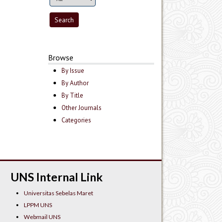
Browse
By Issue
By Author
By Title
Other Journals
Categories
UNS Internal Link
Universitas Sebelas Maret
LPPM UNS
Webmail UNS