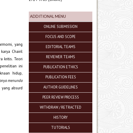
ADDITIONAL MENU
ONLINE SUBMISSION
FOCUS AND SCOPE
rmorni, yang
EDITORIAL TEAMS
karya Chairil
REVIEWER TEAMS
 kritis. Teori
enelitian ini
PUBLICATION ETHICS
knaan hidup,
PUBLICATION FEES
hanya menunda
AUTHOR GUIDELINES
p yang absurd
PEER REVIEW PROCESS
WITHDRAW / RETRACTED
HISTORY
TUTORIALS