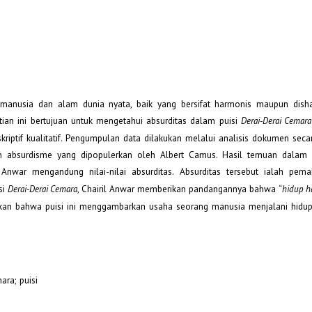
manusia dan alam dunia nyata, baik yang bersifat harmonis maupun disha
itian ini bertujuan untuk mengetahui absurditas dalam puisi
Derai-Derai Cemara
riptif kualitatif. Pengumpulan data dilakukan melalui analisis dokumen secara
ah absurdisme yang dipopulerkan oleh Albert Camus. Hasil temuan dalam p
Anwar mengandung nilai-nilai absurditas. Absurditas tersebut ialah pema
si
, Chairil Anwar memberikan pandangannya bahwa “
Derai-Derai Cemara
hidup 
mpulkan bahwa puisi ini menggambarkan usaha seorang manusia menjalani hidu
ara; puisi