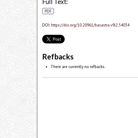
Full Text:
PDF
DOI:
https://doi.org/10.20961/basastra.v9i2.54034
Refbacks
There are currently no refbacks.