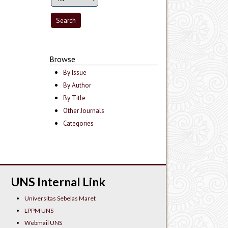
Browse
By Issue
By Author
By Title
Other Journals
Categories
UNS Internal Link
Universitas Sebelas Maret
LPPM UNS
Webmail UNS