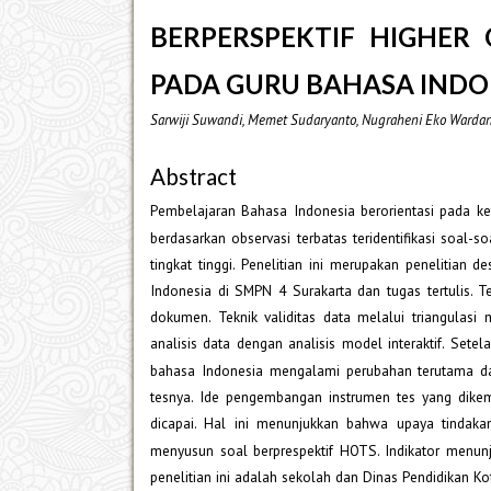
BERPERSPEKTIF HIGHER 
PADA GURU BAHASA INDO
Sarwiji Suwandi, Memet Sudaryanto, Nugraheni Eko Wardani, 
Abstract
Pembelajaran Bahasa Indonesia berorientasi pada ket
berdasarkan observasi terbatas teridentifikasi soal
tingkat tinggi. Penelitian ini merupakan penelitian 
Indonesia di SMPN 4 Surakarta dan tugas tertulis. T
dokumen. Teknik validitas data melalui triangulas
analisis data dengan analisis model interaktif. Setel
bahasa Indonesia mengalami perubahan terutama da
tesnya. Ide pengembangan instrumen tes yang dike
dicapai. Hal ini menunjukkan bahwa upaya tindaka
menyusun soal berprespektif HOTS. Indikator menun
penelitian ini adalah sekolah dan Dinas Pendidikan 