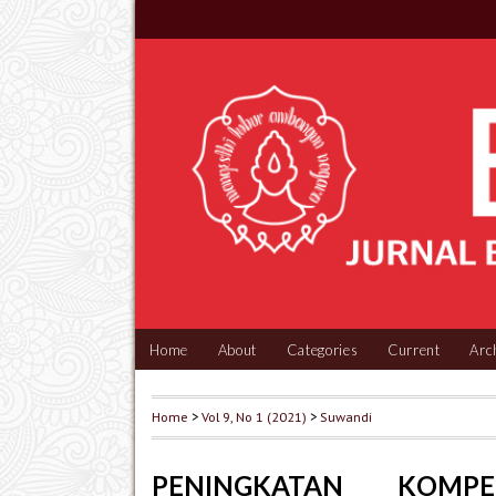
Home
About
Categories
Current
Arc
Home
>
Vol 9, No 1 (2021)
>
Suwandi
PENINGKATAN KOMP