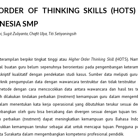
ORDER OF THINKING SKILLS (HOTS)
NESIA SMP
Sugit Zuliyanto, Chafit Ulya, Titi Setiyoningsih
erampilan berpikir tingkat tinggi atau
(HOTS). Nam
Higher Order Thinking Skill
-soal buatan guru belum sepenuhnya berorientasi pada pengembangan keteramp
deskriptif kualitatif dengan pendekatan studi kasus. Sumber data meliputi gur
eknik pengumpulan data dengan wawancara terstruktur dan tidak terstruktur s
i metode dengan cara mencocokkan data antara wawancara dan hasil tes ter
ah dilakukan tindakan perbaikan (
kemampuan guru dalam mengemb
treatment)
lam menentukan kata kerja operasional yang dibutuhkan terukur sesuai de
mbangkan oleh guru bisa bercabang dan divergen sesuai dengan tujuan tes
n perbaikan (
) dapat meningkatkan kemampuan guru Bahasa Ind
treatment
jukkan kemampuan terukur sebagai alat untuk mencapai tujuan. Pengguna po
Kota Surakarta dalam mengembangkan kompetensi profesional pendidik.