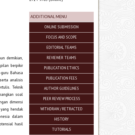
ADDITIONAL MENU
ONLINE SUBMISSION
FOCUS AND SCOPE
EDITORIAL TEAMS
REVIEWER TEAMS
un demikian,
ilan berpikir
PUBLICATION ETHICS
u-guru Bahasa
PUBLICATION FEES
erta analisis
tulis. Teknik
AUTHOR GUIDELINES
angkan soal
PEER REVIEW PROCESS
ngan dimensi
WITHDRAW / RETRACTED
 yang hendak
onesia dalam
HISTORY
tensial hasil
TUTORIALS