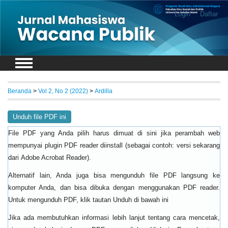
Login
Daftar
Beranda
>
Vol 2, No 2 (2022)
>
Ardilla
Unduh file PDF ini
File PDF yang Anda pilih harus dimuat di sini jika perambah web
mempunyai plugin PDF reader diinstall (sebagai contoh: versi sekarang
dari
).
Adobe Acrobat Reader
Alternatif lain, Anda juga bisa mengunduh file PDF langsung ke
komputer Anda, dan bisa dibuka dengan menggunakan PDF reader.
Untuk mengunduh PDF, klik tautan Unduh di bawah ini
Jika ada membutuhkan informasi lebih lanjut tentang cara mencetak,