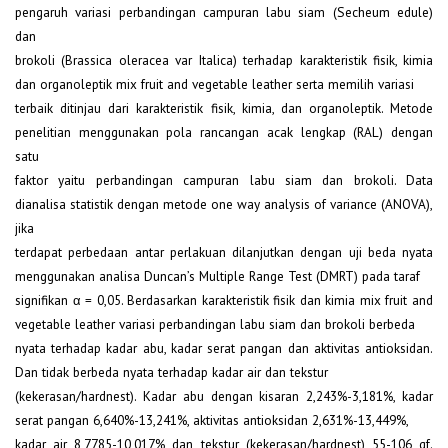
pengaruh variasi perbandingan campuran labu siam (Secheum edule)
dan
brokoli (Brassica oleracea var Italica) terhadap karakteristik fisik, kimia
dan organoleptik mix fruit and vegetable leather serta memilih variasi
terbaik ditinjau dari karakteristik fisik, kimia, dan organoleptik. Metode
penelitian menggunakan pola rancangan acak lengkap (RAL) dengan
satu
faktor yaitu perbandingan campuran labu siam dan brokoli. Data
dianalisa statistik dengan metode one way analysis of variance (ANOVA),
jika
terdapat perbedaan antar perlakuan dilanjutkan dengan uji beda nyata
menggunakan analisa Duncan’s Multiple Range Test (DMRT) pada taraf
signifikan α = 0,05. Berdasarkan karakteristik fisik dan kimia mix fruit and
vegetable leather variasi perbandingan labu siam dan brokoli berbeda
nyata terhadap kadar abu, kadar serat pangan dan aktivitas antioksidan.
Dan tidak berbeda nyata terhadap kadar air dan tekstur
(kekerasan/hardnest). Kadar abu dengan kisaran 2,243%-3,181%, kadar
serat pangan 6,640%-13,241%, aktivitas antioksidan 2,631%-13,449%,
kadar air 8,7785-10,017% dan tekstur (kekerasan/hardnest) 55-106 gf.