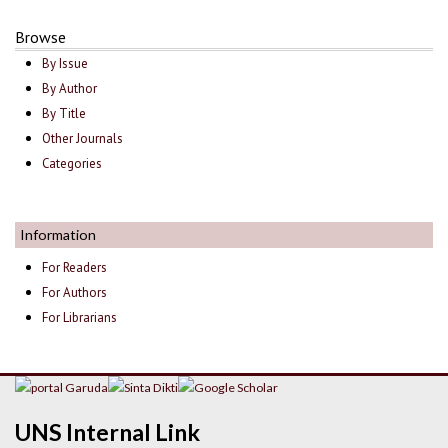
Browse
By Issue
By Author
By Title
Other Journals
Categories
Information
For Readers
For Authors
For Librarians
UNS Internal Link