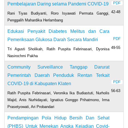
PDF
Pembelajaran Daring selama Pandemi COVID-19
42-48
Rani Tiyas Budiyanti, Roro Isyawati Permata Ganggi,
Penggalih Mahardika Herlambang
Edukasi Penyakit Diabetes Melitus dan Cara
PDF
Pemeriksaan Glukosa Darah Secara Mandiri
49-55
Tri Agusti Sholikah, Ratih Puspita Febrinasari, Dyonisa
Nasirochmi Pakha
Community Surveillance Tanggap Darurat
Pemerintah Daerah Penduduk Rentan Terkait
PDF
COVID-19 di Kabupaten Klaten
56-63
Ratih Puspita Febrinasari, Veronika Ika Budiastuti, Nurholis
Majid, Anis Nurhidayati, Ignatius Gonggo Prihatmono, Irma
Prasetyowati, Ari Probandari
Pendampingan Pola Hidup Bersih Dan Sehat
(PHBS) Untuk Menekan Angka Kejadian Covid-