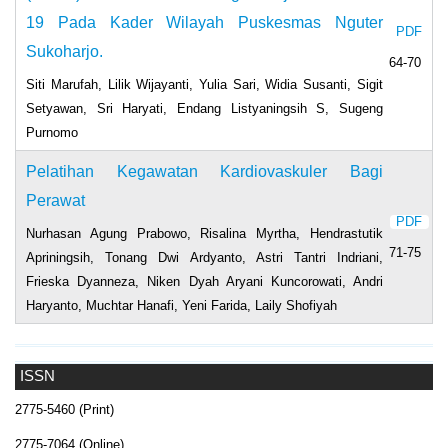
19 Pada Kader Wilayah Puskesmas Nguter
PDF
Sukoharjo.
64-70
Siti Marufah, Lilik Wijayanti, Yulia Sari, Widia Susanti, Sigit
Setyawan, Sri Haryati, Endang Listyaningsih S, Sugeng
Purnomo
Pelatihan Kegawatan Kardiovaskuler Bagi
Perawat
PDF
Nurhasan Agung Prabowo, Risalina Myrtha, Hendrastutik
71-75
Apriningsih, Tonang Dwi Ardyanto, Astri Tantri Indriani,
Frieska Dyanneza, Niken Dyah Aryani Kuncorowati, Andri
Haryanto, Muchtar Hanafi, Yeni Farida, Laily Shofiyah
ISSN
2775-5460 (Print)
2775-7064 (Online)