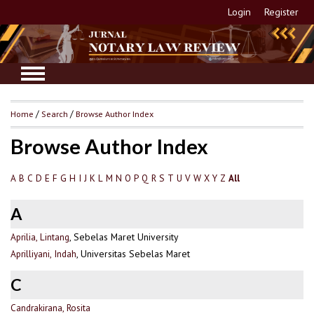
Login
Register
Home
/
Search
/
Browse Author Index
Browse Author Index
A
B
C
D
E
F
G
H
I
J
K
L
M
N
O
P
Q
R
S
T
U
V
W
X
Y
Z
All
A
Aprilia, Lintang
, Sebelas Maret University
Aprilliyani, Indah
, Universitas Sebelas Maret
C
Candrakirana, Rosita