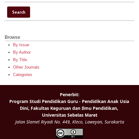
Browse
By Issue
By Author
By Title
Other Journals
Categories