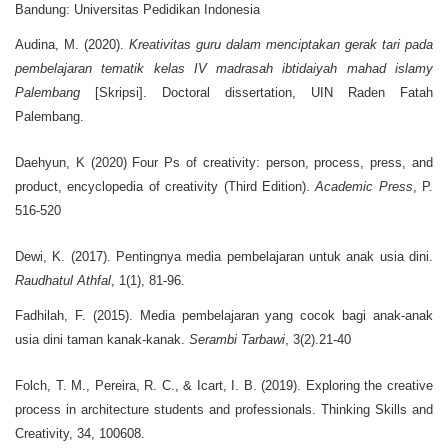
Bandung: Universitas Pedidikan Indonesia
Audina, M. (2020).
Kreativitas guru dalam menciptakan gerak tari pada
pembelajaran tematik kelas IV madrasah ibtidaiyah mahad islamy
Palembang
[Skripsi]. Doctoral dissertation, UIN Raden Fatah
Palembang.
Daehyun, K (2020) Four Ps of creativity: person, process, press, and
product, encyclopedia of creativity (Third Edition).
Academic Press
, P.
516-520
Dewi, K. (2017). Pentingnya media pembelajaran untuk anak usia dini.
Raudhatul Athfal
, 1(1), 81-96.
Fadhilah, F. (2015). Media pembelajaran yang cocok bagi anak-anak
usia dini taman kanak-kanak.
Serambi Tarbawi
, 3(2).21-40
Folch, T. M., Pereira, R. C., & Icart, I. B. (2019). Exploring the creative
process in architecture students and professionals. Thinking Skills and
Creativity, 34, 100608.