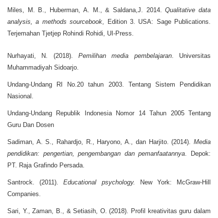
Miles, M. B., Huberman, A. M., & Saldana,J. 2014.
Qualitative
d
ata
a
nalysis,
a
m
ethods
s
ourcebook
, Edition 3. USA: Sage Publications.
Terjemahan Tjetjep Rohindi Rohidi, UI-Press.
Nurhayati, N. (2018).
Pemilihan
m
edia
p
embelajaran
. Universitas
Muhammadiyah Sidoarjo.
Undang-Undang RI No.20 tahun 2003. Tentang Sistem Pendidikan
Nasional.
Undang-Undang Republik Indonesia Nomor 14 Tahun 2005 Tentang
Guru Dan Dosen
Sadiman, A. S., Rahardjo, R., Haryono, A., dan Harjito. (2014).
Media
pendidikan: pengertian, pengembangan
dan pemanfaatannya
. Depok:
PT. Raja Grafindo Persada.
Santrock. (2011).
Educational psychology.
New York: McGraw-Hill
Companies.
Sari, Y., Zaman, B., & Setiasih, O. (2018). Profil kreativitas guru dalam