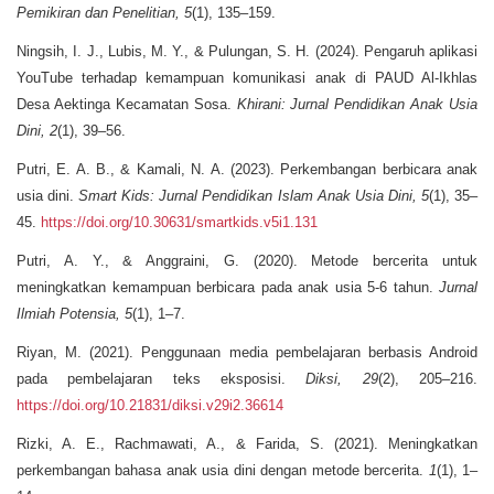
Pemikiran dan Penelitian, 5
(1), 135–159.
Ningsih, I. J., Lubis, M. Y., & Pulungan, S. H. (2024). Pengaruh aplikasi
YouTube terhadap kemampuan komunikasi anak di PAUD Al-Ikhlas
Desa Aektinga Kecamatan Sosa.
Khirani: Jurnal Pendidikan Anak Usia
Dini, 2
(1), 39–56.
Putri, E. A. B., & Kamali, N. A. (2023). Perkembangan berbicara anak
usia dini.
Smart Kids: Jurnal Pendidikan Islam Anak Usia Dini, 5
(1), 35–
45.
https://doi.org/10.30631/smartkids.v5i1.131
Putri, A. Y., & Anggraini, G. (2020). Metode bercerita untuk
meningkatkan kemampuan berbicara pada anak usia 5-6 tahun.
Jurnal
Ilmiah Potensia, 5
(1), 1–7.
Riyan, M. (2021). Penggunaan media pembelajaran berbasis Android
pada pembelajaran teks eksposisi.
Diksi, 29
(2), 205–216.
https://doi.org/10.21831/diksi.v29i2.36614
Rizki, A. E., Rachmawati, A., & Farida, S. (2021). Meningkatkan
perkembangan bahasa anak usia dini dengan metode bercerita.
1
(1), 1–