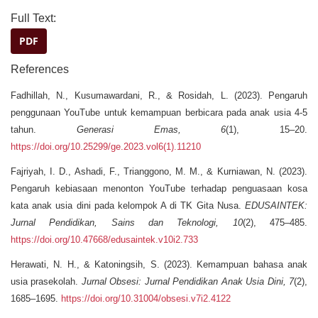
Full Text:
PDF
References
Fadhillah, N., Kusumawardani, R., & Rosidah, L. (2023). Pengaruh
penggunaan YouTube untuk kemampuan berbicara pada anak usia 4-5
tahun.
Generasi Emas, 6
(1), 15–20.
https://doi.org/10.25299/ge.2023.vol6(1).11210
Fajriyah, I. D., Ashadi, F., Trianggono, M. M., & Kurniawan, N. (2023).
Pengaruh kebiasaan menonton YouTube terhadap penguasaan kosa
kata anak usia dini pada kelompok A di TK Gita Nusa.
EDUSAINTEK:
Jurnal Pendidikan, Sains dan Teknologi, 10
(2), 475–485.
https://doi.org/10.47668/edusaintek.v10i2.733
Herawati, N. H., & Katoningsih, S. (2023). Kemampuan bahasa anak
usia prasekolah.
Jurnal Obsesi: Jurnal Pendidikan Anak Usia Dini, 7
(2),
1685–1695.
https://doi.org/10.31004/obsesi.v7i2.4122