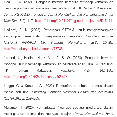
Hadi, G. K. (2021). Pengaruh metode bercerita terhadap kemampuan
mengungkapkan bahasa anak usia 5-6 tahun di TK Pertiwi 1 Banjarsari.
Jurnal PG-PAUD Trunojoyo: Jurnal Pendidikan dan Pembelajaran Anak
Usia Dini, 5
(2), 1–7.
https://doi.org/10.21107/pgpaudtrunojoyo.v5i2.5441
Hadianti, A. N. (2023). Penerapan STEAM untuk mengembangkan
kemampuan anak dalam menyelesaikan masalah.
Prosiding Seminar
Nasional PGPAUD UPI Kampus Purwakarta, 2
(1), 20–25.
http://repository.upi.edu/id/eprint/78735
Jauhari, U., Herlina, H., & Asti, A. S. W. (2023). Pengaruh bermain
monopoli huruf terhadap kemampuan berbicara anak usia 5-6 tahun di
TK Telkom Makassar.
Fashluna, 4
(2), 142–150.
https://doi.org/10.47625/fashluna.v4i2.528
Lingga, G. & Kusuma, A. (2022). Pemanfaatan animasi promosi dalam
media YouTube.
Prosiding Seminar Nasional Desain dan Arsitektur
(SENADA), 2
, 259–265.
Mujianto, H. (2020). Pemanfaatan YouTube sebagai media ajar dalam
meningkatkan minat dan motivasi belajar.
Jurnal Komunikasi Hasil