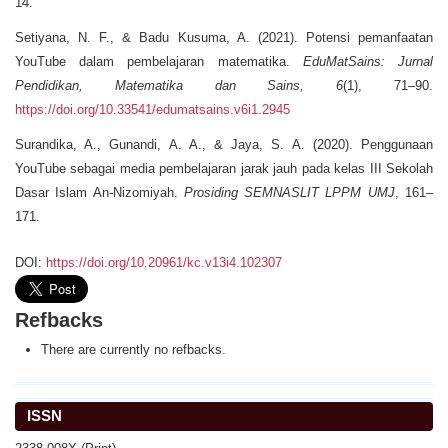
14.
Setiyana, N. F., & Badu Kusuma, A. (2021). Potensi pemanfaatan
YouTube dalam pembelajaran matematika.
EduMatSains: Jurnal
Pendidikan, Matematika dan Sains, 6
(1), 71–90.
https://doi.org/10.33541/edumatsains.v6i1.2945
Surandika, A., Gunandi, A. A., & Jaya, S. A. (2020). Penggunaan
YouTube sebagai media pembelajaran jarak jauh pada kelas III Sekolah
Dasar Islam An-Nizomiyah.
Prosiding SEMNASLIT LPPM UMJ
, 161–
171.
DOI:
https://doi.org/10.20961/kc.v13i4.102307
Refbacks
There are currently no refbacks.
ISSN