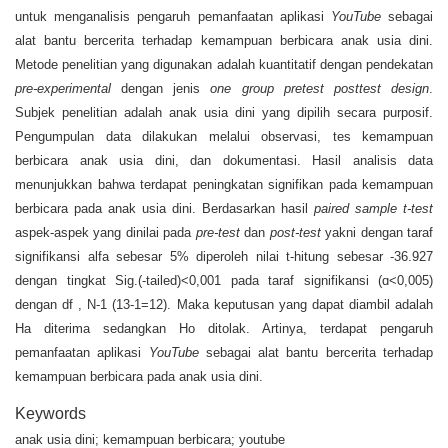
untuk menganalisis pengaruh pemanfaatan aplikasi
YouTube
sebagai
alat bantu bercerita terhadap kemampuan berbicara anak usia dini.
Metode penelitian yang digunakan adalah kuantitatif dengan pendekatan
pre-experimental
dengan jenis
one group pretest posttest design
.
Subjek penelitian adalah anak usia dini yang dipilih secara purposif.
Pengumpulan data dilakukan melalui observasi, tes kemampuan
berbicara anak usia dini, dan dokumentasi. Hasil analisis data
menunjukkan bahwa terdapat peningkatan signifikan pada kemampuan
berbicara pada anak usia dini. Berdasarkan hasil
paired sample t-test
aspek-aspek yang dinilai pada
pre-test
dan
post-test
yakni dengan taraf
signifikansi alfa sebesar 5% diperoleh nilai t-hitung sebesar -36.927
dengan tingkat Sig.(-tailed)<0,001 pada taraf signifikansi (ɑ<0,005)
dengan df , N-1 (13-1=12). Maka keputusan yang dapat diambil adalah
Ha diterima sedangkan Ho ditolak. Artinya, terdapat pengaruh
pemanfaatan aplikasi
YouTube
sebagai alat bantu bercerita terhadap
kemampuan berbicara pada anak usia dini.
Keywords
anak usia dini; kemampuan berbicara; youtube