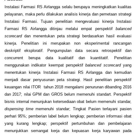
Instalasi Farmasi RS Airlangga selalu berupaya meningkatkan kualitas
pelayanan, maka perlu dilakukan analisis kinerja dan pemetaan strategi
Instalasi Farmasi. Tujuan penelitian mengevaluasi kinerja Instalasi
Farmasi RS Airlangga ditinjau melalui empat perspektif
balanced
scorecard
dan menentukan peta strategi berdasarkan hasil evaluasi
kinerja. Penelitian ini merupakan non eksperimental rancangan
deskriptif eksploratif. Pengumpulan data secara retrospektif dan
concurrent berupa data kualitatif dan kuantitatif. Penelitian
menggunakan indikator keempat perspektif
balanced scorecard
yang
menentukan kinerja Instalasi Farmasi RS Airlangga dan kemudian
menjadi dasar penyusunan peta strategi. Hasil penelitian perspektif
keuangan nilai ITOR tahun 2018 mengalami penurunan dibanding 2016
dan 2017; nilai GPM dan GROS belum memenuhi standart. Perspektif
bisnis internal menunjukan ketersediaan obat belum memenuhi standar,
dispensing time
memenuhi standar; Tingkat Pasien terlayani pasien
perhari 95%; pemberian label belum lengkap; pemberian informasi obat
yang kurang lengkap; perspektif pertumbuhan dan pembelajaran
menunjukkan semangat kerja dan kepuasan kerja karyawan pada