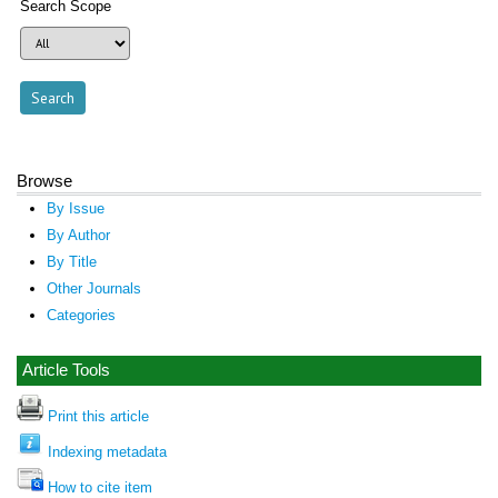
Search Scope
Browse
By Issue
By Author
By Title
Other Journals
Categories
Article Tools
Print this article
Indexing metadata
How to cite item