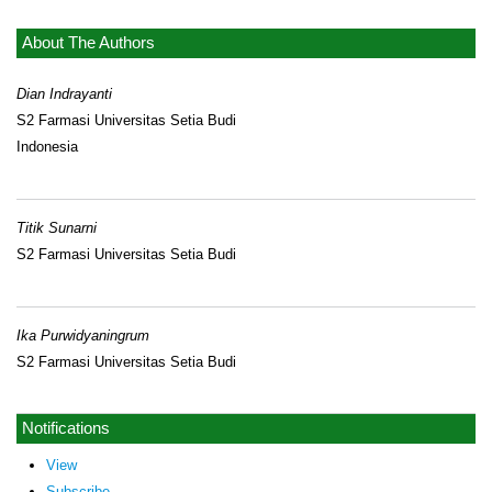
About The Authors
Dian Indrayanti
S2 Farmasi Universitas Setia Budi
Indonesia
Titik Sunarni
S2 Farmasi Universitas Setia Budi
Ika Purwidyaningrum
S2 Farmasi Universitas Setia Budi
Notifications
View
Subscribe