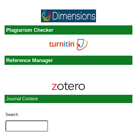
Plagiarism Checker
Reference Manager
Journal Content
Search