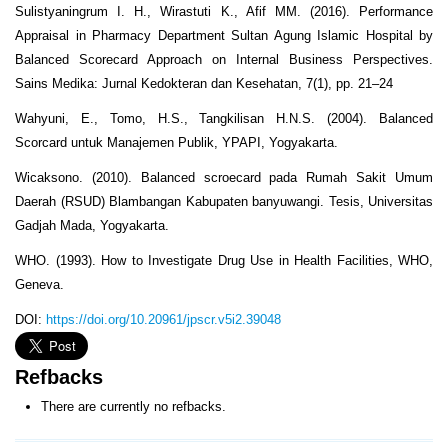
Sulistyaningrum I. H., Wirastuti K., Afif MM. (2016). Performance
Appraisal in Pharmacy Department Sultan Agung Islamic Hospital by
Balanced Scorecard Approach on Internal Business Perspectives.
Sains Medika: Jurnal Kedokteran dan Kesehatan, 7(1), pp. 21–24
Wahyuni, E., Tomo, H.S., Tangkilisan H.N.S. (2004). Balanced
Scorcard untuk Manajemen Publik, YPAPI, Yogyakarta.
Wicaksono. (2010). Balanced scroecard pada Rumah Sakit Umum
Daerah (RSUD) Blambangan Kabupaten banyuwangi. Tesis, Universitas
Gadjah Mada, Yogyakarta.
WHO. (1993). How to Investigate Drug Use in Health Facilities, WHO,
Geneva.
DOI:
https://doi.org/10.20961/jpscr.v5i2.39048
Refbacks
There are currently no refbacks.