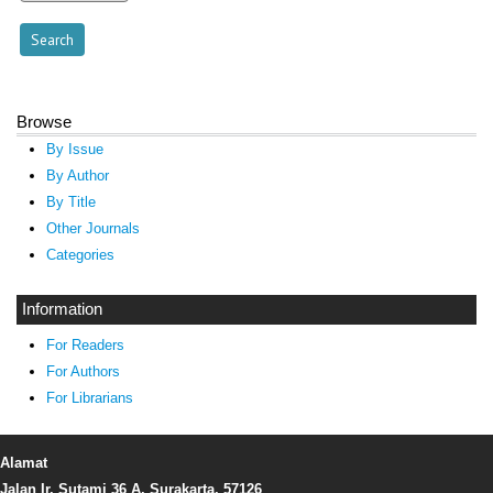
Browse
By Issue
By Author
By Title
Other Journals
Categories
Information
For Readers
For Authors
For Librarians
Alamat
Jalan Ir. Sutami 36 A, Surakarta, 57126