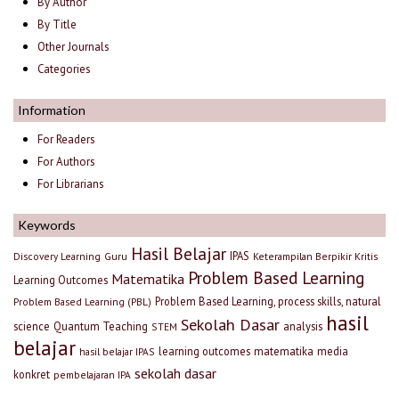
By Author
By Title
Other Journals
Categories
Information
For Readers
For Authors
For Librarians
Keywords
Hasil Belajar
IPAS
Discovery Learning
Guru
Keterampilan Berpikir Kritis
Problem Based Learning
Matematika
Learning Outcomes
Problem Based Learning, process skills, natural
Problem Based Learning (PBL)
hasil
Sekolah Dasar
science
Quantum Teaching
analysis
STEM
belajar
learning outcomes
matematika
media
hasil belajar IPAS
sekolah dasar
konkret
pembelajaran IPA