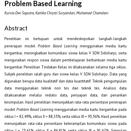
Problem Based Learning
Kurnia Dwi Saputra, Kartika Chrysti Suryandari, Muhamad Chamdani
Abstract
Penelitian ini bertujuan untuk mendeskripsikan langkah-langkah
penerapan model
Problem Based Learning
menggunakan media kartu
bergambar, meningkatkan komunikasi siswa kelas V SDN Sidoharjo, serta
menguraikan respon siswa dalam pembelajaran berbantuan media kartu
bergambar. Penelitian Tindakan Kelas ini dilaksanakan selama tiga siklus.
Subjek penelitian ialah guru dan siswa kelas V SDN Sidoharjo. Data yang
digunakan berupa data kualitatif dan data kuantitatif. Teknik pengumpulan
data menggunakan teknik non tes dan teknik tes. Analisis data
dilaksanakan melalui reduksi data, penyajian data, dan penarikan
kesimpulan. Hasil penelitian menunjukkan rata-rata persentase penerapan
model
Problem Based Learning
menggunakan media kartu bergambar pada
siklus I = 82,49%, siklus II = 88,53%, serta siklus III = 93,36%. Hasil penelitian
menunjukkan rata-rata persentase keterampilan komunikasi siswa pada
siklus I = 73,61%, siklus II = 86,81%, serta siklus III = 91,67%. Simpulan